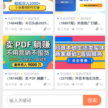
实战VIP项目
虚拟项目
实战VIP项目
虚拟项目
（14848期）今日头条2025最
（18807期）米推推广日躺赚1
新蓝海玩法，操作简单，矩阵
000+普通人也能每月躺赚3w+
1 年前
24.6K
10
2 月前
10.2K
10
批量，轻松日入2000+
国外项目
实战VIP项目
创业项目
实战VIP项目
（18146期）卖 PDF 躺赚？不
（2270期）抖音本地生活类实
用营销不囤货，1000 个 ideas
体商家基础+高级服务
4 月前
27.4K
10
5 年前
31.0K
10
+ 自动卖，新手月入 9000 刀
【原创双语字幕】
搜索