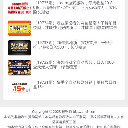
（19735期）steam游戏搬砖，每周收益20-8
0%，只需操作1-2个小时，月入稳稳过万，零风
险长期做
（19734期）老韭菜必看的网创指南！了解项目
类型，才能找到好的项目，才能拿到想要的结果
（19733期）26年落地项目实践首推，一部手
机，轻松日入500+，长期稳定
（19732期）海外游戏全自动搬砖，日入1000+，
全天无人值守，绿色稳定！
（19731期）快手全自动短剧分销｜单账号日收
益15+
Copyright © 2023 招财猫 bbs.zcm1.com
本站为非盈利性赞助网站，本站所有教程收集自互联网，版权属原著所有，如有
需要请购买正版
如本站内容无意侵犯了您的合法权益，敬请来信联系我们，我们将立即删除