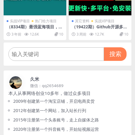
实战VIP项目
热门给力项目
其它资料
实战VIP项目
（8334期）最强蓝海项目，小
（19422期）Github开源多平
红书商单！长期稳定，7天变
台直播录屏神器！斗鱼虎牙B
3 年前
12.6K
10
3 周前
12.7K
10
现，商单分配，月入过万
站抖音直播全主动监控录制，
免费使用！BiliLive-tools
搜索
久米
微信：qq2654689
本人从事网络创业10多年，做过众多项目
2009年创建第一个淘宝店铺，开启电商卖货
2012年创建第一个网站，加入站长行列
2015年注册第一个头条账号，走上自媒体之路
2020年注册第一个抖音账号，开始短视频运营