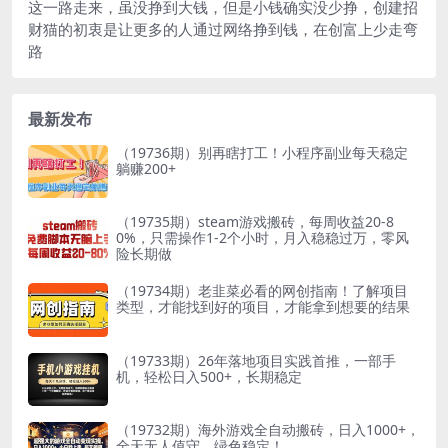
这一路走来，虽没挣到大钱，但是小钱确实没少挣，创建招
财猫的初衷是让更多的人通过网络挣到钱，在创富上少走弯
路
最新发布
（19736期）别再瞎打工！小程序副业每天稳定
躺赚200+
（19735期）steam游戏搬砖，每周收益20-8
0%，只需操作1-2个小时，月入稳稳过万，零风
险长期做
（19734期）老韭菜必看的网创指南！了解项目
类型，才能找到好的项目，才能拿到想要的结果
（19733期）26年落地项目实践首推，一部手
机，轻松日入500+，长期稳定
（19732期）海外游戏全自动搬砖，日入1000+，
全天无人值守，绿色稳定！