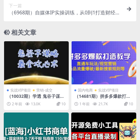
下一篇
（6968期）自媒体IP实操训练，从0到1打造财经自
媒体，打通内容、引流、变现闭环
相关文章
实战VIP项目
营销-成交
国内电商
实战VIP项目
（10032期）学透 鬼谷子谋
（14681期）拼多多爆款打造
略-最全攻心术_教你看懂人性
教学：直通车玩法/视觉营销/
2 年前
13.0K
10
1 年前
21.7K
10
没有搞不定的人（21节课+资
新品流量爆破/最新搜索规则等
料）