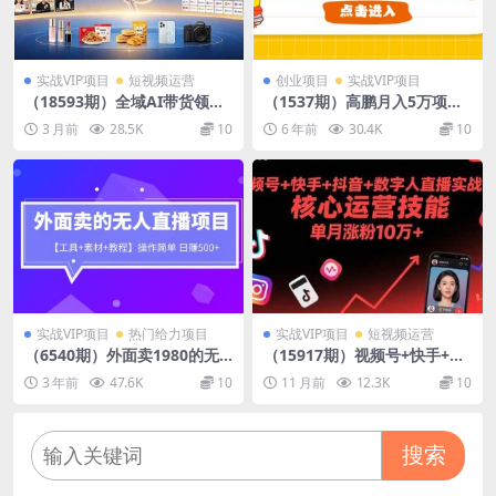
实战VIP项目
短视频运营
创业项目
实战VIP项目
（18593期）全域AI带货领航
（1537期）高鹏月入5万项目
者计划：短视频+直播+多平台
私徒班，基于个人IP打造的月
3 月前
28.5K
10
6 年前
30.4K
10
矩阵，三大阶段从起号变现到
入5万互利型高产项目！
长效经营
实战VIP项目
热门给力项目
实战VIP项目
短视频运营
（6540期）外面卖1980的无
（15917期）视频号+快手+抖
人直播项目【工具+素材+教
音+数字人直播实战课(9月)：
3 年前
47.6K
10
11 月前
12.3K
10
程】日赚500+
核心运营技能，单月涨粉10万
+
搜索