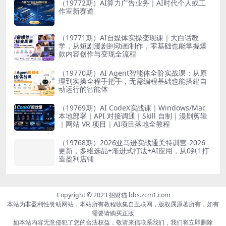
（19772期）AI算力广告业务｜AI时代个人或工
作室新赛道
（19771期）AI自媒体实操变现课｜大白话教
学，从短剧漫剧到动画制作，零基础也能掌握爆
款内容创作与变现全流程
（19770期）AI Agent智能体全阶实战课；从原
理到实操全程手把手，无需编程基础也能搭建自
动运行的智能体
（19769期）AI CodeX实战课｜Windows/Mac
本地部署｜API 对接调通｜Skill 自制｜漫剧剪辑
｜网站 VR 项目｜AI项目落地全教程
（19768期）2026亚马逊实战通关特训营-2026
更新，多维选品+渐进式打法+AI应用，从0到1打
造盈利店铺
Copyright © 2023 招财猫 bbs.zcm1.com
本站为非盈利性赞助网站，本站所有教程收集自互联网，版权属原著所有，如有
需要请购买正版
如本站内容无意侵犯了您的合法权益，敬请来信联系我们，我们将立即删除