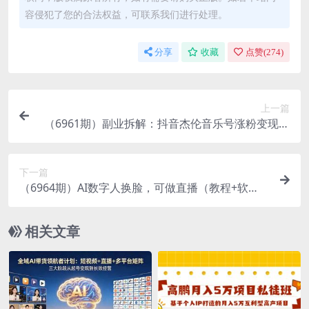
容侵犯了您的合法权益，可联系我们进行处理。
分享
收藏
点赞(
274
)
上一篇
（6961期）副业拆解：抖音杰伦音乐号涨粉变现项
目 视频版一条龙实操玩法（教程+素材）
下一篇
（6964期）AI数字人换脸，可做直播（教程+软
件）
相关文章