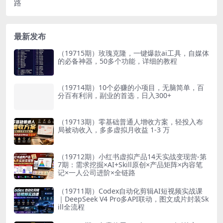
路
最新发布
（19715期）玫瑰克隆，一键爆款ai工具，自媒体
的必备神器，50多个功能，详细的教程
（19714期）10个必赚的小项目，无脑简单，百
分百有利润，副业的首选，日入300+
（19713期）零基础普通人增收方案，轻投入布
局被动收入，多多虚拟月收益 1-3 万
（19712期）小红书虚拟产品14天实战变现营-第
7期：需求挖掘×AI+Skill原创×产品矩阵×内容笔
记×一人公司进阶×全链路
（19711期）Codex自动化剪辑AI短视频实战课
｜DeepSeek V4 Pro多API联动，图文成片封装Sk
ill全流程