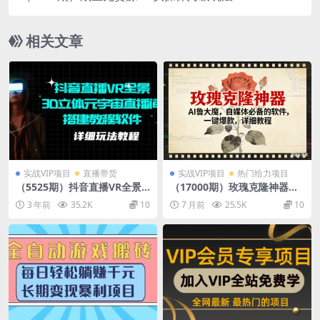
相关文章
实战VIP项目
直播带货
实战VIP项目
热门给力项目
（5525期）抖音直播VR全景3
（17000期）玫瑰克隆神器，a
D立体元宇宙直播间搭建教程
i鲁大魔，自媒体必备，一键爆
3 年前
35.2K
10
7 月前
25.5K
10
软件【详细玩法教程】
款，详细使用教程