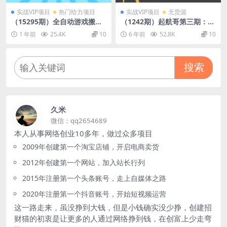
实战VIP项目
热门给力项目
实战VIP项目
无货源
（15295期）全自动游戏搬
（1242期）起航哥第三期：暴
砖，每日轻松躺赚1000+，长
力搬运不封号玩法，闲鱼单品
1 年前
25.4K
10
6 年前
52.8K
10
期变现暴利项目
卖爆和零投资如何实现月入过
万
搜索
久米
微信：qq2654689
本人从事网络创业10多年，做过众多项目
2009年创建第一个淘宝店铺，开启电商卖货
2012年创建第一个网站，加入站长行列
2015年注册第一个头条账号，走上自媒体之路
2020年注册第一个抖音账号，开始短视频运营
这一路走来，虽没挣到大钱，但是小钱确实没少挣，创建招
财猫的初衷是让更多的人通过网络挣到钱，在创富上少走弯