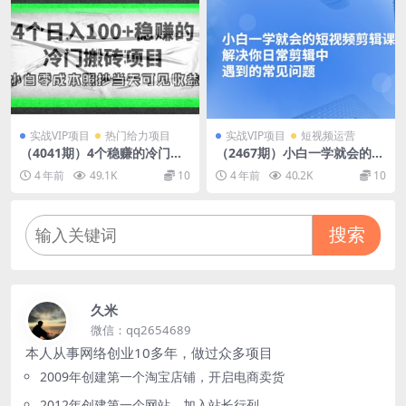
实战VIP项目
热门给力项目
实战VIP项目
短视频运营
（4041期）4个稳赚的冷门搬
（2467期）小白一学就会的短
砖项目，每个项目日入100+小
视频剪辑课，解决你日常剪辑
4 年前
49.1K
10
4 年前
40.2K
10
白零成本照抄当天可见收益
中遇到的常见问题
搜索
久米
微信：qq2654689
本人从事网络创业10多年，做过众多项目
2009年创建第一个淘宝店铺，开启电商卖货
2012年创建第一个网站，加入站长行列