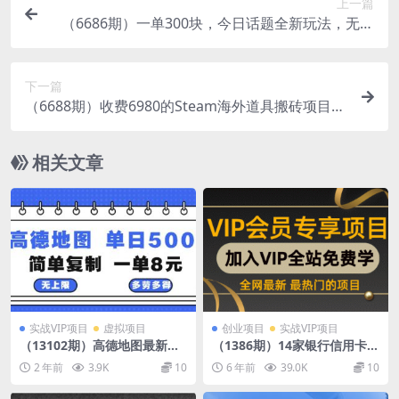
上一篇
（6686期）一单300块，今日话题全新玩法，无需
剪辑配音，无脑搬运，接广告月入过万
下一篇
（6688期）收费6980的Steam海外道具搬砖项目，
单号月收益5000+全套实操教程
相关文章
实战VIP项目
虚拟项目
创业项目
实战VIP项目
（13102期）高德地图最新玩
（1386期）14家银行信用卡提
法 通过简单的复制粘贴 每两
额详细操作攻略：让你实现提
2 年前
3.9K
10
6 年前
39.0K
10
分钟就可以赚8元 日入500+
额的“小梦想”