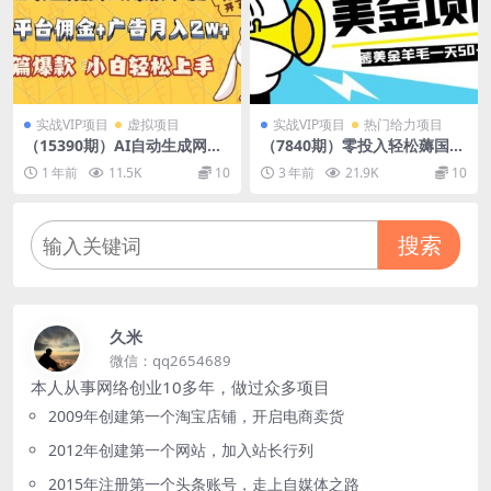
实战VIP项目
虚拟项目
实战VIP项目
热门给力项目
（15390期）AI自动生成网文
（7840期）零投入轻松薅国外
爆款小说，小说平台佣金加广
任务网站羊毛 单号轻松五美金
1 年前
11.5K
10
3 年前
21.9K
10
告月入2w+，篇篇爆款，小
可批量多开一天50+美金
白…
搜索
久米
微信：qq2654689
本人从事网络创业10多年，做过众多项目
2009年创建第一个淘宝店铺，开启电商卖货
2012年创建第一个网站，加入站长行列
2015年注册第一个头条账号，走上自媒体之路