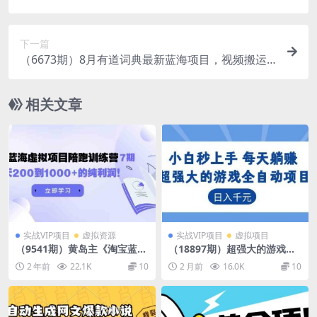
100+
下一篇
（6673期）8月有道词典最新蓝海项目，视频搬运
日入800+
相关文章
实战VIP项目
虚拟资源
实战VIP项目
虚拟项目
（9541期）黄岛主《淘宝蓝海
（18897期）超强大的游戏全
虚拟项目陪跑训练营7期》每
自动项目，日入1000+，小白
2 年前
22.1K
10
2 月前
16.0K
10
天200到1000+的纯利润
秒上手，每天躺赚！