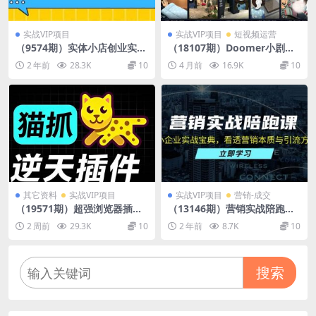
实战VIP项目
实战VIP项目
短视频运营
（9574期）实体小店创业实战
（18107期）Doomer小剧场
课，能做好小生意才能做好大
视频教学，某大V精选教学，
2 年前
28.3K
10
4 月前
16.9K
10
生意-41节完整版
精选独家分成收益
其它资料
实战VIP项目
实战VIP项目
营销-成交
（19571期）超强浏览器插
（13146期）营销实战陪跑
件！一键下载网页视频/文档/
课：中小企业实战宝典，看透
2 周前
29.3K
10
2 年前
8.7K
10
图片，支持 M3U8 视频解析，
营销本质与引流方法论
所见即所得，免费且开源 猫抓
cat catch
搜索