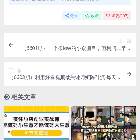
分享
收藏
点赞(
397
)
上一篇
（6601期）一个很low的小众项目，但利润非常巨
大，闷声发大财的首选副业，月入过万
下一篇
（6603期）利用好看视频做关键词矩阵引流 每天50
+精准粉丝 转化超高收入超稳
相关文章