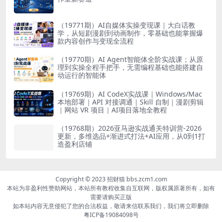
（19771期）AI自媒体实操变现课｜大白话教
学，从短剧漫剧到动画制作，零基础也能掌握爆
款内容创作与变现全流程
（19770期）AI Agent智能体全阶实战课；从原
理到实操全程手把手，无需编程基础也能搭建自
动运行的智能体
（19769期）AI CodeX实战课｜Windows/Mac
本地部署｜API 对接调通｜Skill 自制｜漫剧剪辑
｜网站 VR 项目｜AI项目落地全教程
（19768期）2026亚马逊实战通关特训营-2026
更新，多维选品+渐进式打法+AI应用，从0到1打
造盈利店铺
Copyright © 2023 招财猫 bbs.zcm1.com
本站为非盈利性赞助网站，本站所有教程收集自互联网，版权属原著所有，如有
需要请购买正版
如本站内容无意侵犯了您的合法权益，敬请来信联系我们，我们将立即删除
粤ICP备19084098号