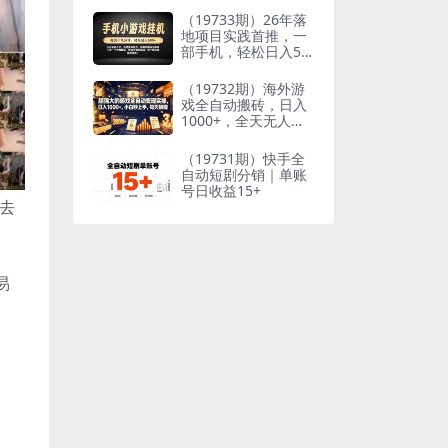
到想要的结果
（19733期）26年落
地项目实践首推，一
部手机，轻松日入50
0+，长期稳定
（19732期）海外游
戏全自动搬砖，日入
1000+，全天无人值
守，绿色稳定！
（19731期）快手全
自动短剧分销｜单账
号日收益15+
去
易