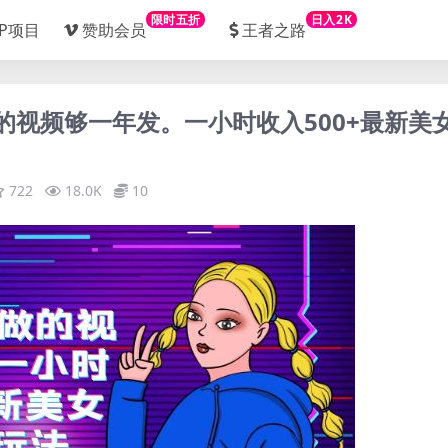
限时五折
日入2K
IP项目
赞助会员
王者之路
做的视频够一年发。一小时收入500+最新美
722
18.0K
10