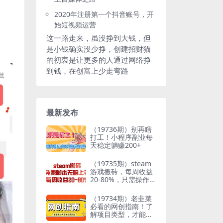
2020年注册第一个抖音账号，开
始短视频运营
这一路走来，虽没挣到大钱，但
是小钱确实没少挣，创建招财猫
的初衷是让更多的人通过网络挣
到钱，在创富上少走弯路
最新发布
（19736期）别再瞎
打工！小程序副业每
天稳定躺赚200+
（19735期）steam
游戏搬砖，每周收益
20-80%，只需操作1-
2个小时，月入稳稳
过万，零风险长期做
（19734期）老韭菜
必看的网创指南！了
解项目类型，才能找
到好的项目，才能拿