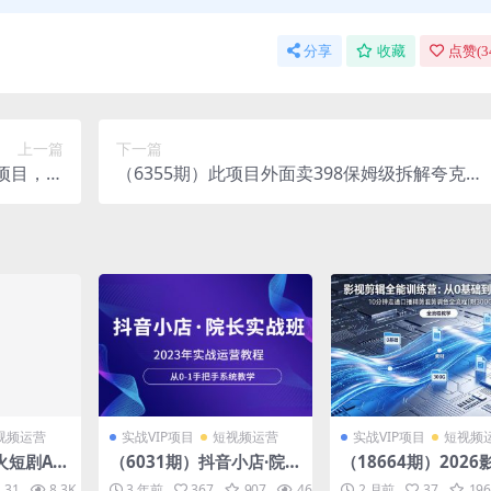
分享
收藏
点赞(
3
上一篇
下一篇
金项目，内
（6355期）此项目外面卖398保姆级拆解夸克网
操作教学
盘拉新玩法，助力新朋友快速上手！
视频运营
实战VIP项目
短视频运营
实战VIP项目
短视频
火短剧AI
（6031期）抖音小店·院长
（18664期）202
说视频，
实战班，2023年实战运营
辑全能实战课｜0基
31
8.3K
10
3 年前
367
907
46.1K
10
2 月前
37
196