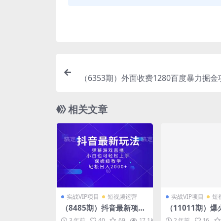
（6353期）外面收费1280百度暴力掘
容干货详细
相关文章
实战VIP项目
短视频运营
实战VIP项目
短
（8485期）抖音最新项
（11011期）爆
目，弹幕游戏直播玩法，
一键生成原创解
3 年前
40
69
17.1K
10
2 年前
16