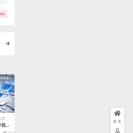
44
)
运营
首页
6影视剪
础到专
21.3K
10