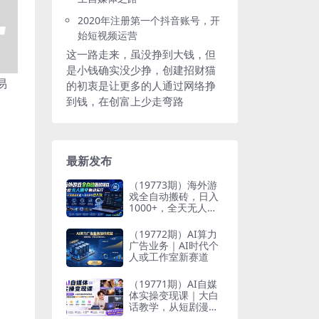
2020年注册第一个抖音账号，开
始短视频运营
这一路走来，虽没挣到大钱，但
是小钱确实没少挣，创建招财猫
易
的初衷是让更多的人通过网络挣
到钱，在创富上少走弯路
最新发布
（19773期）海外游
戏全自动搬砖，日入
1000+，全天无人值
守，绿色稳定！
（19772期）AI算力
广告业务｜AI时代个
人或工作室新赛道
（19771期）AI自媒
体实操变现课｜大白
话教学，从短剧漫剧
到动画制作，零基础