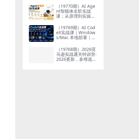
也能掌握爆款内容创
（19770期）AI Age
作与变现全流程
nt智能体全阶实战
课；从原理到实操全
程手把手，无需编程
基础也能搭建自动运
（19769期）AI Cod
行的智能体
eX实战课｜Window
s/Mac 本地部署｜AP
I 对接调通｜Skill 自
制｜漫剧剪辑｜网站
（19768期）2026亚
VR 项目｜AI项目落地
马逊实战通关特训营-
全教程
2026更新，多维选品
+渐进式打法+AI应
用，从0到1打造盈利
店铺