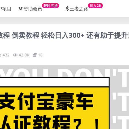
限时五折
日入2K
IP项目
赞助会员
王者之路
程 倒卖教程 轻松日入300+ 还有助于提升
432
42.9K
10