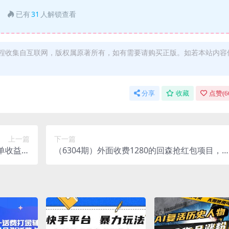
已有
31
人解锁查看
程收集自互联网，版权属原著所有，如有需要请购买正版。如若本站内容
分享
收藏
点赞(
6
上一篇
下一篇
单收益至
（6304期）外面收费1280的回森抢红包项目，
（仅揭秘）
号5-10+【脚本+详细教程】