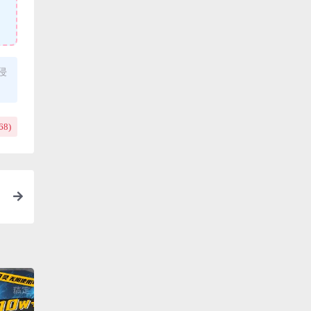
侵
68
)
单