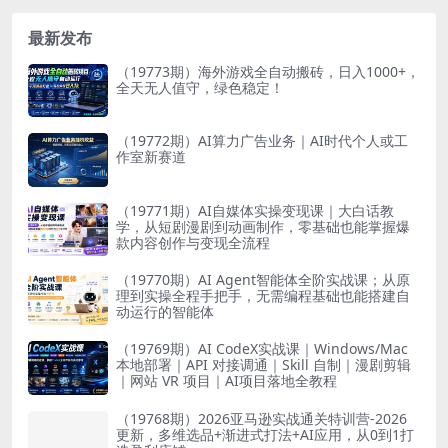
最新发布
（19773期）海外游戏全自动搬砖，日入1000+，
全天无人值守，绿色稳定！
（19772期）AI算力广告业务｜AI时代个人或工
作室新赛道
（19771期）AI自媒体实操变现课｜大白话教
学，从短剧漫剧到动画制作，零基础也能掌握爆
款内容创作与变现全流程
（19770期）AI Agent智能体全阶实战课；从原
理到实操全程手把手，无需编程基础也能搭建自
动运行的智能体
（19769期）AI CodeX实战课｜Windows/Mac
本地部署｜API 对接调通｜Skill 自制｜漫剧剪辑
｜网站 VR 项目｜AI项目落地全教程
（19768期）2026亚马逊实战通关特训营-2026
更新，多维选品+渐进式打法+AI应用，从0到1打