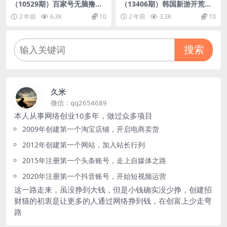
（10529期）百家号无脑撸金
（13406期）韩国新游开荒无
新模式，傻瓜式操作，单人月
脑搬砖单机收益500，起号
2 年前
6.3K
10
2 年前
3.3K
10
入1-3万！团队放大收益无上
快，没操作难度
限！
搜索
久米
微信：qq2654689
本人从事网络创业10多年，做过众多项目
2009年创建第一个淘宝店铺，开启电商卖货
2012年创建第一个网站，加入站长行列
2015年注册第一个头条账号，走上自媒体之路
2020年注册第一个抖音账号，开始短视频运营
这一路走来，虽没挣到大钱，但是小钱确实没少挣，创建招
财猫的初衷是让更多的人通过网络挣到钱，在创富上少走弯
路