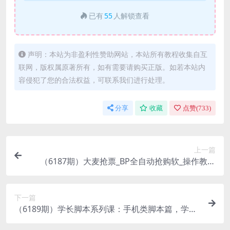
已有
55
人解锁查看
声明：本站为非盈利性赞助网站，本站所有教程收集自互
联网，版权属原著所有，如有需要请购买正版。如若本站内
容侵犯了您的合法权益，可联系我们进行处理。
分享
收藏
点赞(
733
)
上一篇
（6187期）大麦抢票_BP全自动抢购软_操作教程
+注意事项（6.14更新）
下一篇
（6189期）学长脚本系列课：手机类脚本篇，学会
自用或接单都很好！