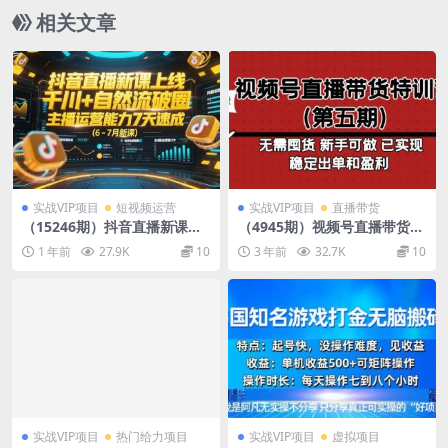
相关文章
实战VIP项目
短视频运营
实战VIP项目
直播带货
（15246期）抖音直播新课上
（4945期）视频号直播带货特
线，千川+自然流破圈，主播
训营（第五期）无需囤货 新手
1 年前
27.9K
10
3 年前
32.7K
10
运营能力7天速成 (6-7月新课)
可做 已实现稳定出单和盈利
实战VIP项目
热门给力项目
实战VIP项目
虚拟项目