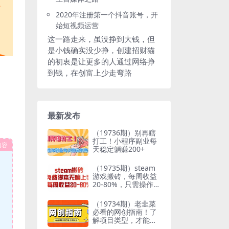
2020年注册第一个抖音账号，开
始短视频运营
这一路走来，虽没挣到大钱，但
是小钱确实没少挣，创建招财猫
的初衷是让更多的人通过网络挣
到钱，在创富上少走弯路
最新发布
（19736期）别再瞎
打工！小程序副业每
内容
天稳定躺赚200+
（19735期）steam
游戏搬砖，每周收益
20-80%，只需操作1-
2个小时，月入稳稳
过万，零风险长期做
（19734期）老韭菜
必看的网创指南！了
解项目类型，才能找
到好的项目，才能拿