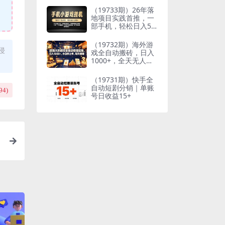
到想要的结果
（19733期）26年落
地项目实践首推，一
部手机，轻松日入50
0+，长期稳定
（19732期）海外游
侵
戏全自动搬砖，日入
1000+，全天无人值
守，绿色稳定！
（19731期）快手全
自动短剧分销｜单账
94
)
号日收益15+
简