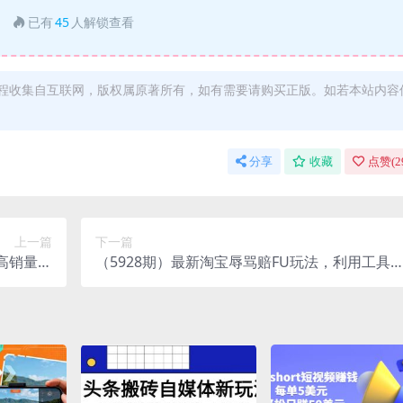
已有
45
人解锁查看
程收集自互联网，版权属原著所有，如有需要请购买正版。如若本站内容
分享
收藏
点赞(
2
上一篇
下一篇
高销量，
（5928期）最新淘宝辱骂赔FU玩法，利用工具
入200+
单操作一单赔FU300元【仅揭秘】