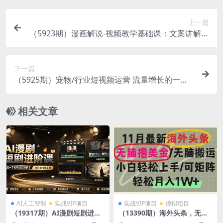
上一篇
（5923期）漫画解说-视频教学基础课：文案讲解/A
U调节/封面制作/剪映教学！
下一篇
（5925期）宠物/行业短视频运营 流量增长的一层
窗户纸 解决流量焦虑+实现降本增效
相关文章
AI人工智能
实战VIP项目
实战VIP项目
虚拟项目
（19317期）AI漫剧短剧进阶
（13390期）海外头条，无脑
课｜电脑+手机双端实操教学
搬运撸美金，小白轻松上手，