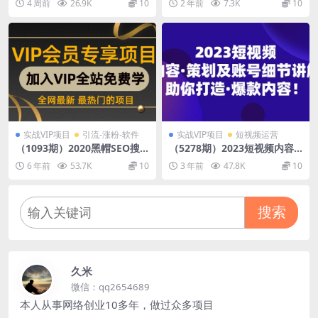
4 周前
26.9K
10
2 年前
7.3K
10
｜影视剧对口型人物吃瓜×解
可矩阵操作，轻松月入1W+
压末日庇护所全程讲解，高阶
技巧全掌握
实战VIP项目
引流-涨粉-软件
实战VIP项目
短视频运营
（1093期）2020黑帽SEO搜
（5278期）2023短视频内容·
索引擎快速排名优化操作教
策划及账号细节讲解，助你打
6 年前
53.7K
10
3 年前
47.8K
10
程，新手也能学【价值万元】
造·爆款内容！
搜索
久米
微信：qq2654689
本人从事网络创业10多年，做过众多项目