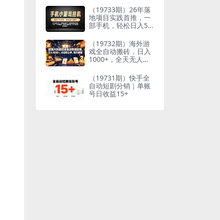
到想要的结果
（19733期）26年落
地项目实践首推，一
部手机，轻松日入50
0+，长期稳定
（19732期）海外游
戏全自动搬砖，日入
1000+，全天无人值
守，绿色稳定！
（19731期）快手全
自动短剧分销｜单账
号日收益15+