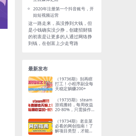
2020年注册第一个抖音账号，开
始短视频运营
这一路走来，虽没挣到大钱，但
是小钱确实没少挣，创建招财猫
的初衷是让更多的人通过网络挣
到钱，在创富上少走弯路
最新发布
（19736期）别再瞎
打工！小程序副业每
天稳定躺赚200+
（19735期）steam
游戏搬砖，每周收益
20-80%，只需操作1-
2个小时，月入稳稳
过万，零风险长期做
（19734期）老韭菜
必看的网创指南！了
解项目类型，才能找
到好的项目，才能拿