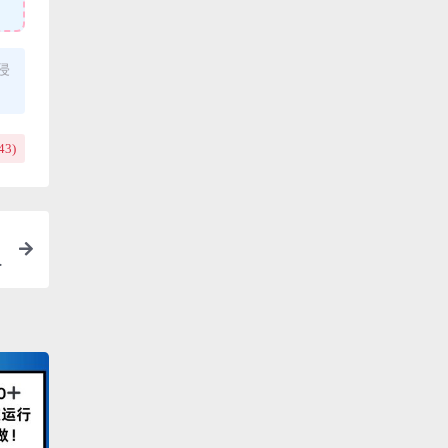
侵
43
)