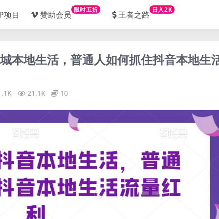
限时五折
日入2K
IP项目
赞助会员
王者之路
音同城本地生活，普通人如何抓住抖音本地生
1.1K
21.1K
10