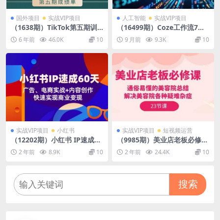
国外项目
实战VIP项目
人工智能
实战VIP项目
（1638期）TikTok第五期训
（16499期）Coze工作流7天
练营结营，带你玩赚TikTok，
速成：快速掌握智能体开发技
6 年前
46.0K
10
9 月前
9.3K
10
40天变现22万美金（无水印）
能，原创AI应用开发与副业变
现
实战VIP项目
小红书
实战VIP项目
短视频运营
（12202期）小红书 IP速成60
（9985期）美业店老板必修
天：广告、电商实战+内容创
课：通俗易懂的美容院总结，
2 年前
8.9K
10
2 年前
24.4K
10
作，快速实现商业变现
解决美容院各种疑难杂症（23
节）
搜索