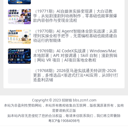
（19771期）AI自媒体实操变现课｜大白话教
学，从短剧漫剧到动画制作，零基础也能掌握爆
款内容创作与变现全流程
（19770期）AI Agent智能体全阶实战课；从原
理到实操全程手把手，无需编程基础也能搭建自
动运行的智能体
（19769期）AI CodeX实战课｜Windows/Mac
本地部署｜API 对接调通｜Skill 自制｜漫剧剪辑
｜网站 VR 项目｜AI项目落地全教程
（19768期）2026亚马逊实战通关特训营-2026
更新，多维选品+渐进式打法+AI应用，从0到1打
造盈利店铺
Copyright © 2023 招财猫 bbs.zcm1.com
本站为非盈利性赞助网站，本站所有教程收集自互联网，版权属原著所有，如有
需要请购买正版
如本站内容无意侵犯了您的合法权益，敬请来信联系我们，我们将立即删除
粤ICP备19084098号