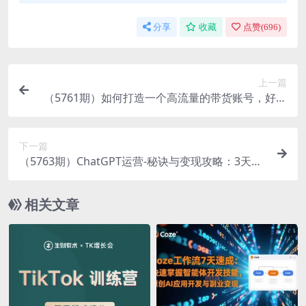
分享
收藏
点赞(
696
)
上一篇
（5761期）如何打造一个高流量的带货账号，好物
分享实操课程，内容详细易懂
下一篇
（5763期）ChatGPT运营-秘诀与变现攻略：3天变
现1w+ GPT最全面的实用教程（100节课）
相关文章