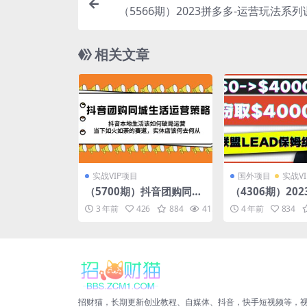
（5566期）2023拼多多-运营玩法系
起爆秘籍（5节
相关文章
实战VIP项目
国外项目
实战V
（5700期）抖音团购同城
（4306期）20
生活运营策略，抖音本地
盟项目实操保姆
3 年前
426
884
41.0K
10
4 年前
834
生活该如何破局，实体店
月入4000美元
该何去何从！
者！
招财猫，长期更新创业教程、自媒体、抖音，快手短视频等，