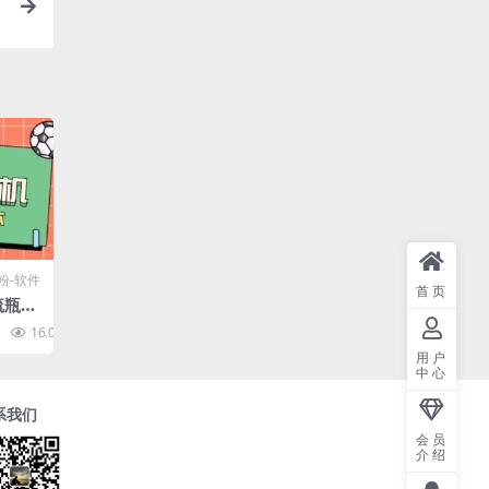
粉-软件
首页
流瓶聊
法，
16.0K
10
+【永
用户
中心
系我们
会员
介绍