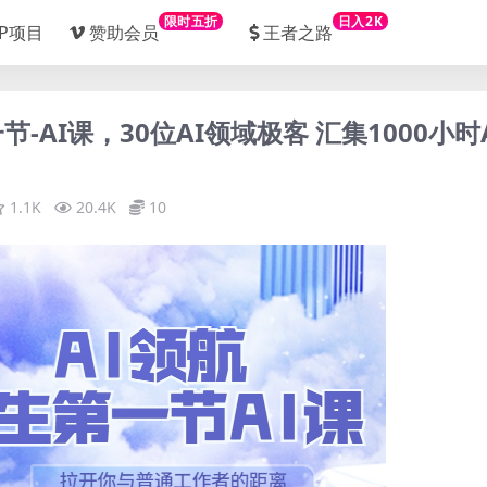
限时五折
日入2K
IP项目
赞助会员
王者之路
节-AI课，30位AI领域极客 汇集1000小时A
1.1K
20.4K
10