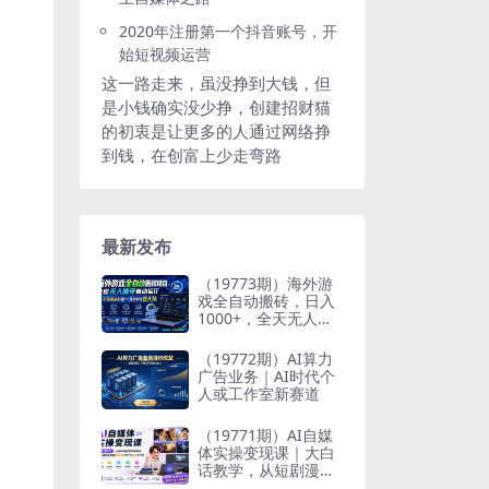
2020年注册第一个抖音账号，开
始短视频运营
这一路走来，虽没挣到大钱，但
是小钱确实没少挣，创建招财猫
的初衷是让更多的人通过网络挣
到钱，在创富上少走弯路
最新发布
（19773期）海外游
戏全自动搬砖，日入
1000+，全天无人值
守，绿色稳定！
（19772期）AI算力
广告业务｜AI时代个
人或工作室新赛道
（19771期）AI自媒
体实操变现课｜大白
话教学，从短剧漫剧
到动画制作，零基础