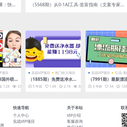
列课：快速
（5568期）从0-1AI工具-造富指南（文案专家
视频课）
篇）学会使用主流AI工具 方法和心法的融合
IP项目
实战VIP项目
热门给力项目
实战VIP项目
引流-涨
23国外联
（1885期）免费送净水器
（7991期）最新漂
级教程：
却能赚1198元+B站引流
天平台半自动挂机玩
1.2K
33.5K
5 年前
10
1.0K
2.1K
38.4K
3 年前
10
34
120
，适合初学
+微博挂着就来红包 一天2
单窗口日收益30-50
00 (5个项目)
久脚本+使用…
快速导航
关于本站
联
个人中心
VIP介绍
实战VIP项目
客服咨询
视频