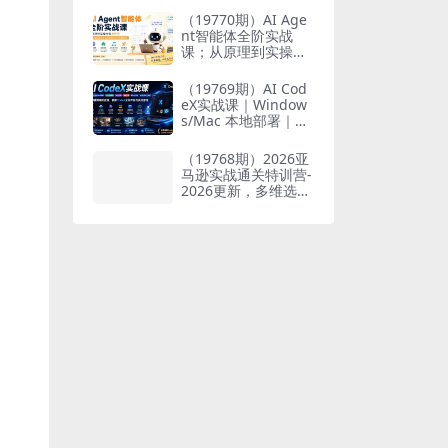
也能掌握爆款内容创
（19770期）AI Age
作与变现全流程
nt智能体全阶实战
课；从原理到实操全
程手把手，无需编程
基础也能搭建自动运
（19769期）AI Cod
行的智能体
eX实战课｜Window
s/Mac 本地部署｜AP
I 对接调通｜Skill 自
制｜漫剧剪辑｜网站
（19768期）2026亚
VR 项目｜AI项目落地
马逊实战通关特训营-
全教程
2026更新，多维选品
+渐进式打法+AI应
用，从0到1打造盈利
店铺