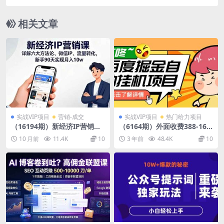
迹 轻松交付 一单赚200+未来20年红利
相关文章
实战VIP项目
营销-成交
实战VIP项目
热门给力项目
（16194期）新经济IP营销
（6164期）外面收费388-168
课：详解六大方法论、微信I
8的某度极速版撸金玩法，单
10 月前
11.4K
10
3 年前
48.4K
10
P、流量转化，新手90天实现
日收益10-50，号多可批量操
月入10w
作