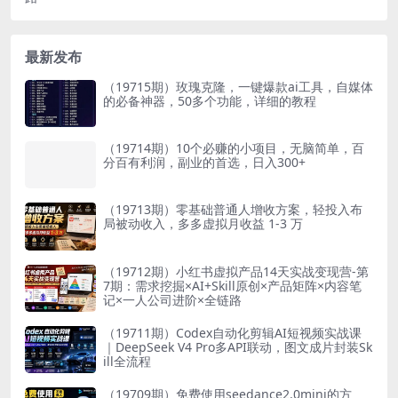
最新发布
（19715期）玫瑰克隆，一键爆款ai工具，自媒体
的必备神器，50多个功能，详细的教程
（19714期）10个必赚的小项目，无脑简单，百
分百有利润，副业的首选，日入300+
（19713期）零基础普通人增收方案，轻投入布
局被动收入，多多虚拟月收益 1-3 万
（19712期）小红书虚拟产品14天实战变现营-第
7期：需求挖掘×AI+Skill原创×产品矩阵×内容笔
记×一人公司进阶×全链路
（19711期）Codex自动化剪辑AI短视频实战课
｜DeepSeek V4 Pro多API联动，图文成片封装Sk
ill全流程
（19709期）免费使用seedance2.0mini的方