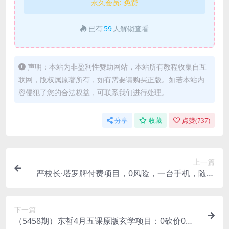
永久会员:
免费
已有
59
人解锁查看
声明：本站为非盈利性赞助网站，本站所有教程收集自互
联网，版权属原著所有，如有需要请购买正版。如若本站内
容侵犯了您的合法权益，可联系我们进行处理。
分享
收藏
点赞(
737
)
上一篇
严校长·塔罗牌付费项目，0风险，一台手机，随时
随地赚钱价值1000元
下一篇
（5458期）东哲4月五课原版玄学项目：0砍价0墨