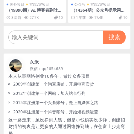
国外项目
实战VIP项目
公众号
实战VIP项目
（19390期）AI 博客卷到吐？
（14364期）公众号提示词玩
高佣金联盟课：SEO 互动页赚
法，10W+爆文最简单快速的
3 周前
27.7K
10
1 年前
17.4K
10
500-10000 刀 单，1 年陪跑 +
方法，小白轻松上手
工具模板全送
搜索
久米
微信：qq2654689
本人从事网络创业10多年，做过众多项目
2009年创建第一个淘宝店铺，开启电商卖货
2012年创建第一个网站，加入站长行列
2015年注册第一个头条账号，走上自媒体之路
2020年注册第一个抖音账号，开始短视频运营
这一路走来，虽没挣到大钱，但是小钱确实没少挣，创建招
财猫的初衷是让更多的人通过网络挣到钱，在创富上少走弯
路