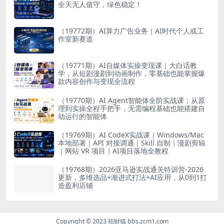
全天无人值守，绿色稳定！
（19772期）AI算力广告业务｜AI时代个人或工
作室新赛道
（19771期）AI自媒体实操变现课｜大白话教
学，从短剧漫剧到动画制作，零基础也能掌握爆
款内容创作与变现全流程
（19770期）AI Agent智能体全阶实战课；从原
理到实操全程手把手，无需编程基础也能搭建自
动运行的智能体
（19769期）AI CodeX实战课｜Windows/Mac
本地部署｜API 对接调通｜Skill 自制｜漫剧剪辑
｜网站 VR 项目｜AI项目落地全教程
（19768期）2026亚马逊实战通关特训营-2026
更新，多维选品+渐进式打法+AI应用，从0到1打
造盈利店铺
Copyright © 2023 招财猫 bbs.zcm1.com