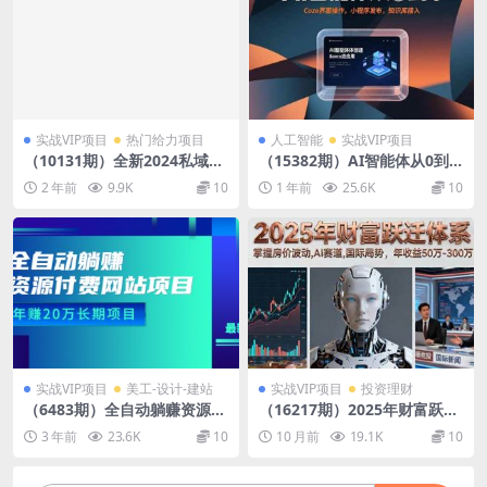
实战VIP项目
热门给力项目
人工智能
实战VIP项目
（10131期）全新2024私域玩
（15382期）AI智能体从0到
法全思路一部手机轻松实现财
1，Coze界面操作，小程序发
2 年前
9.9K
10
1 年前
25.6K
10
富自由
布，知识库接入
实战VIP项目
美工-设计-建站
实战VIP项目
投资理财
（6483期）全自动躺赚资源付
（16217期）2025年财富跃迁
费网站项目：年赚20万长期项
体系：掌握房价波动,AI赛道,
3 年前
23.6K
10
10 月前
19.1K
10
目（详细教程+源码）23年更
国际局势，年收益50万-300万
新