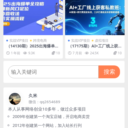
实战VIP项目
跨境电商
实战VIP项目
虚拟项目
（14130期）2025出海爆单全
（17175期）AI+工厂线上获
攻略：抢滩新风口定位+四步
客私教班：AI赋能+微付费投
1 年前
9.3K
10
7 月前
24.5K
10
营收法+六阶实操流程
放实战，三步打通低成本获客
新渠道
搜索
久米
微信：qq2654689
本人从事网络创业10多年，做过众多项目
2009年创建第一个淘宝店铺，开启电商卖货
2012年创建第一个网站，加入站长行列