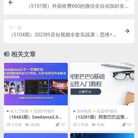
（5101期）外面收费660的微信全自动加好友工
具，解放双手自动添加【永久脚本+教程】
下一篇
（5104期）2023抖音短视频全套实战课：思维+拍
摄+剪辑+运营，从入门到精通！
相关文章
AI人工智能
实战VIP项目
国内电商
实战VIP项目
（18483期）Seedance2.0一
（13291期）阿里巴巴运营零
节课吃透：动漫爽剧到商业大
基础入门教程：涵盖开店、运
3 月前
26.8K
10
2 年前
9.4K
10
片转型，AI影视新动向全解读
营、推广，快速成为电商高手