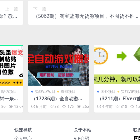
上一篇
下一篇
播操作教程
（5062期）淘宝蓝海无货源项目，不囤货不推广
+软件）
只做冷门高利润代发，花一半时间赚10倍钱
门给力项目
实战VIP项目
虚拟项目
国外项目
实战VIP项
钟一条AI
（17286期）全自动游戏
（3211期）FIver
0 复制
挂机，日入千元，长久玩
小技巧，每单40美
80
13.0K
10
6 月前
88
176
26.3K
10
4 年前
818
1.
书图片 单
法，矩阵复制，越做越
天80美元以上，懂
赚！
文就可以
快速导航
关于本站
联
个人中心
VIP介绍