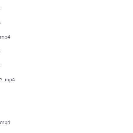
4
4
mp4
4
4
.mp4
mp4