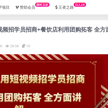
限时五折
日入2K
IP项目
赞助会员
王者之路
视频招学员招商+餐饮店利用团购拓客 全方
0K
29.5K
10