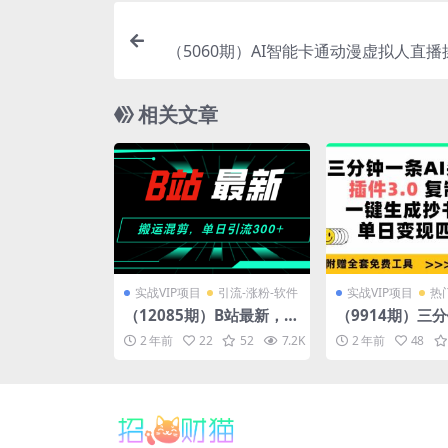
（5060期）AI智能卡通动漫虚拟人直
手机软件不用电脑不用绿幕（教程
相关文章
实战VIP项目
引流-涨粉-软件
实战VIP项目
热
（12085期）B站最新，搬
（9914期）三分
运混剪，单日引流300+创
头条爆文，插件3.
2 年前
22
52
7.2K
10
2 年前
48
业粉
粘贴一键生成抄
日变现四位数