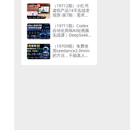
万
（19712期）小红书
虚拟产品14天实战变
现营-第7期：需求挖
掘×AI+Skill原创×产
品矩阵×内容笔记×一
（19711期）Codex
人公司进阶×全链路
自动化剪辑AI短视频
实战课｜DeepSeek
V4 Pro多API联动，
图文成片封装Skill全
（19709期）免费使
流程
用seedance2.0mini
的方法，不能真人，
可以无限10秒视频，
9图+3音频参考