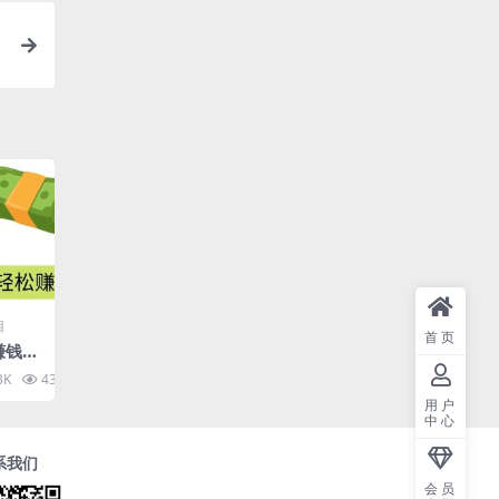
目
首页
r赚钱的
元，每
3K
43.9K
10
基础英
用户
中心
系我们
会员