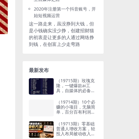
2020年注册第一个抖音账号，开
始短视频运营
这一路走来，虽没挣到大钱，但
是小钱确实没少挣，创建招财猫
的初衷是让更多的人通过网络挣
到钱，在创富上少走弯路
最新发布
（19715期）玫瑰克
隆，一键爆款ai工
具，自媒体的必备神
器，50多个功能，详
细的教程
（19714期）10个必
赚的小项目，无脑简
单，百分百有利润，
副业的首选，日入30
0+
（19713期）零基础
普通人增收方案，轻
投入布局被动收入，
多多虚拟月收益 1-3