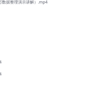
0万数据整理演示讲解）.mp4
4
4