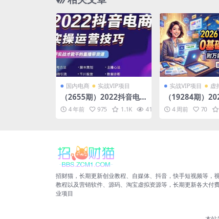
国内电商
实战VIP项目
实战VIP项目
虚
（2655期）2022抖音电
（19284期）202
商实操运营技巧：学实战
PT爆单，0基础
4 年前
975
1.1K
41.2K
4 周前
10
70
才能干的直播带货课
附万能PPT模板
招财猫，长期更新创业教程、自媒体、抖音，快手短视频等，
教程以及营销软件、源码、淘宝虚拟资源等，长期更新各大付
业项目
本站