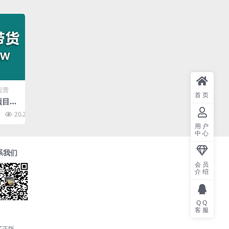
运营
首页
项目】
搬运
20.2K
10
小白也
用户
中心
系我们
会员
介绍
QQ
客服
买正版