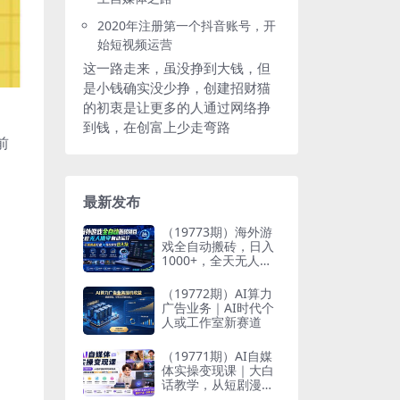
2020年注册第一个抖音账号，开
始短视频运营
这一路走来，虽没挣到大钱，但
是小钱确实没少挣，创建招财猫
的初衷是让更多的人通过网络挣
到钱，在创富上少走弯路
前
最新发布
（19773期）海外游
戏全自动搬砖，日入
1000+，全天无人值
守，绿色稳定！
（19772期）AI算力
广告业务｜AI时代个
人或工作室新赛道
（19771期）AI自媒
体实操变现课｜大白
话教学，从短剧漫剧
到动画制作，零基础