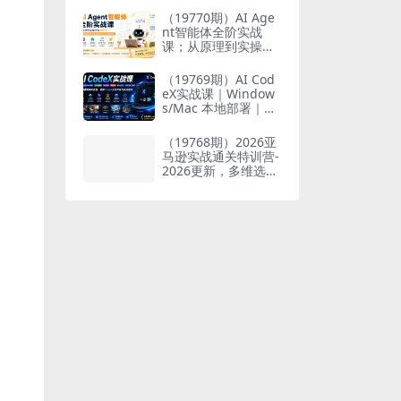
也能掌握爆款内容创
（19770期）AI Age
作与变现全流程
nt智能体全阶实战
课；从原理到实操全
程手把手，无需编程
基础也能搭建自动运
（19769期）AI Cod
行的智能体
eX实战课｜Window
s/Mac 本地部署｜AP
I 对接调通｜Skill 自
制｜漫剧剪辑｜网站
（19768期）2026亚
VR 项目｜AI项目落地
马逊实战通关特训营-
全教程
2026更新，多维选品
+渐进式打法+AI应
用，从0到1打造盈利
店铺