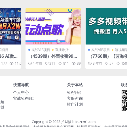
拟项目
实战VIP项目
直播带货
实战VIP项目
短视频
6 AI做P
（4539期）外面收费998
（7760期）【蓝海
月入2W，
的最新无人直播音乐互动
多多视频带货，靠纯
177
11.0K
10
4 年前
311
811
39.8K
10
3 年前
57
158
和指令
点歌系统，支持抖音【全
一个月搞5w，新手
套脚本+教程】
能操作【揭秘】
快速导航
关于本站
联
个人中心
VIP介绍
实战VIP项目
客服咨询
视频
推广计划
费创
Copyright © 2023 招财猫 bbs.zcm1.com
为非盈利性赞助网站，本站所有教程收集自互联网，版权属原著所有，如有需要请购