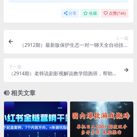
分享
收藏
点赞(
748
)
上一篇
（2912期）最新版保护生态一对一聊天全自动挂机
单窗一天20+支持950+平台[教程+脚本]
下一篇
（2914期）老韩说剧影视解说教学陪跑班，帮助你
快速入门影视解说，轻松掌握流量密码
相关文章