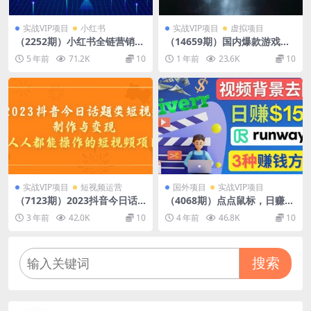
实战VIP项目
小红书
实战VIP项目
虚拟项目
（2252期）小红书全链营销干
（14659期）国内爆款游戏搬
货，5个起盘案例，7个内容方
砖，单机日入200+，长期稳
5 年前
71.2K
10
1 年前
23.6K
10
向，n条避坑指南
定，多开多得，无脑操作
实战VIP项目
短视频运营
国外项目
实战VIP项目
（7123期）2023抖音今日话
（4068期）点点鼠标，日赚15
题类短视频制作与变现，人人
0美元，利用次世代视频剪辑
3 年前
42.0K
10
4 年前
46.8K
10
都能操作的短视频项目
软件Runway赚钱的3种方法
搜索