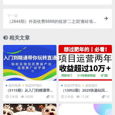
5.0版本更细致，玩法更新颖
下一篇
（2844期）外面收费8888的链游‘二之国’搬砖项
目，20开日收益400+【详细操作教程】
相关文章
国内电商
实战VIP项目
实战VIP项目
虚拟项目
（5115期）从入门到精通带你
（13952期）2025快递站回收
玩转直通车：轻松实现低花费
玩法：收益超过10万+，项目
3 年前
50.0K
10
2 年前
11.2K
10
高产出，35节运营推广必学课
冷门，0门槛