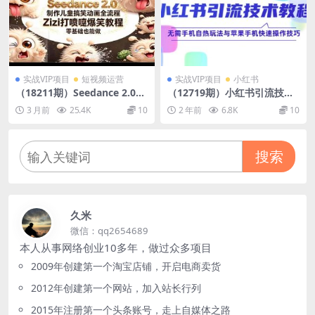
实战VIP项目
短视频运营
实战VIP项目
小红书
（18211期）Seedance 2.0
（12719期）小红书引流技术
制作儿童搞笑动画全流程Zizi
教程：无需手机自热玩法与苹
3 月前
25.4K
10
2 年前
6.8K
10
打喷嚏爆笑教程｜零基础也能
果手机快速操作技巧
做
搜索
久米
微信：qq2654689
本人从事网络创业10多年，做过众多项目
2009年创建第一个淘宝店铺，开启电商卖货
2012年创建第一个网站，加入站长行列
2015年注册第一个头条账号，走上自媒体之路