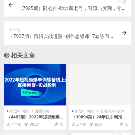
上一篇
（7925期）随心推-助力新老号，引流与变现，零基
础玩转投放（7节课）
下一篇
（7927期）剪辑实战进阶+创作思维课+7套练习素
材-适用电脑剪辑
相关文章
实战VIP项目
直播带货
实战VIP项目
引流-涨粉-软件
（4483期）2022年短视频爆
（10894期）24年快手精准引
单训练营线上课：直播带货
流术5.0，高效率引流实战方
4 年前
38.2K
10
2 年前
9.6K
10
+实操盈利（62节视频课)
法，轻松日引500+创业粉