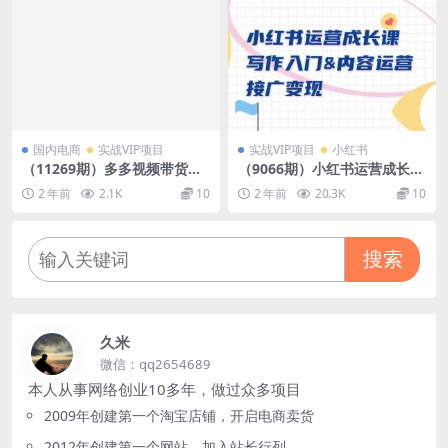
国内电商
实战VIP项目
实战VIP项目
小红书
（11269期）多多视频带货：
（9066期）小红书运营成长
上月搞了1.68万，无脑搬运就
课，写作入门&内容运营&接
2 年前
2.1K
10
2 年前
20.3K
10
行了
广变现【文档课】
搜索
久米
微信：qq2654689
本人从事网络创业10多年，做过众多项目
2009年创建第一个淘宝店铺，开启电商卖货
2012年创建第一个网站，加入站长行列