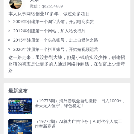
微信：qq2654689
本人从事网络创业10多年，做过众多项目
2009年创建第一个淘宝店铺，开启电商卖货
2012年创建第一个网站，加入站长行列
2015年注册第一个头条账号，走上自媒体之路
2020年注册第一个抖音账号，开始短视频运营
这一路走来，虽没挣到大钱，但是小钱确实没少挣，创建招
财猫的初衷是让更多的人通过网络挣到钱，在创富上少走弯
路
最新发布
（19773期）海外游戏全自动搬砖，日入1000+，
全天无人值守，绿色稳定！
（19772期）AI算力广告业务｜AI时代个人或工
作室新赛道