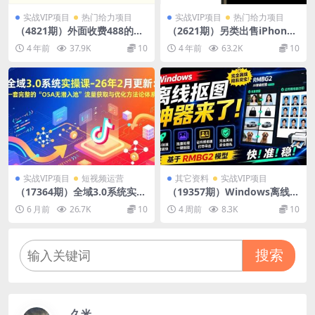
实战VIP项目
热门给力项目
实战VIP项目
热门给力项目
（4821期）外面收费488的创
（2621期）另类出售iPhone
游天下群控打金脚本，批量上
刷机抹机技术，一天100+左右
4 年前
37.9K
10
4 年前
63.2K
10
号一键打金 【脚本+教程】
!
实战VIP项目
短视频运营
其它资料
实战VIP项目
（17364期）全域3.0系统实操
（19357期）Windows离线抠
课-26年2月更新：一套完整的
图神器来了！支持批量抠图 +
6 月前
26.7K
10
4 周前
8.3K
10
“O5A无潜入池”流量获取与优
证件照排版打印，基于RMBG
化方法论体系
2模型，GPU加速 方块AI抠图
搜索
久米