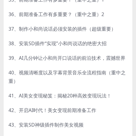
36、前期准备工作有多重要？（重中之重）2
37、制作小和尚说话必须安装的插件（超级重要）
38、安装SD插件“实现”小和尚说话的绝密大招
39、AI几分钟让小和尚开口说话的前沿技术，震撼世界
40、视频清晰度以及字幕背景音乐全流程指南（重中之
重）
41、AI美女变现秘笈：揭秘20种高效变现玩法！
42、开启AI时代！美女变现前期准备工作
43、安装SD神级插件制作美女视频