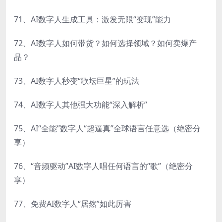
71、AI数字人生成工具：激发无限“变现”能力
72、AI数字人如何带货？如何选择领域？如何卖爆产
品？
73、AI数字人秒变“歌坛巨星”的玩法
74、AI数字人其他强大功能“深入解析”
75、AI“全能”数字人“超逼真”全球语言任意选（绝密分
享）
76、“音频驱动”AI数字人唱任何语言的“歌”（绝密分
享）
77、免费AI数字人“居然”如此厉害