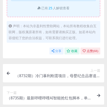
已有
25
人解锁查看
声明：本站为非盈利性赞助网站，本站所有教程收集自互
联网，版权属原著所有，如有需要请购买正版。如若本站内
容侵犯了您的合法权益，可联系我们进行处理。
分享
收藏
点赞(
68
)
上一篇
（8732期）冷门暴利刚需项目，母婴纪念品赛道，
实测十天搞了4000+，小白也可上手操作
下一篇
（8735期）最新哔哩哔哩AI智能抢红包脚本，单机
单号一天5-50+【智能脚本+使用教程】