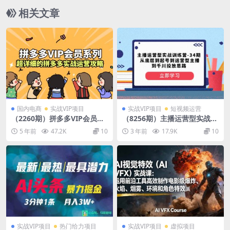
相关文章
国内电商
实战VIP项目
实战VIP项目
短视频运营
（2260期）拼多多VIP会员系
（8256期）主播运营型实战训
列，超详细的拼多多实战运营
练营-第34期 从底层到起号到
5 年前
47.2K
10
3 年前
17.9K
10
攻略
运营型主播到千川投放思路
实战VIP项目
热门给力项目
实战VIP项目
虚拟项目