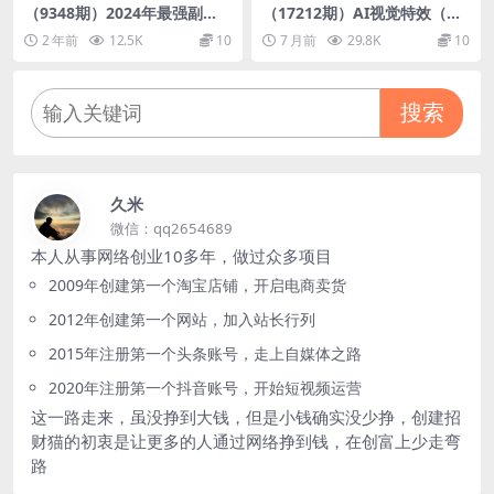
（9348期）2024年最强副
（17212期）AI视觉特效（AI
业？AI撸头条3天必起号，一
VFX）实战课：运用前沿工具
2 年前
12.5K
10
7 月前
29.8K
10
键分发，简单无脑，但基本没
高效制作电影级爆炸、火焰、
人知道
烟雾、环境和角色特效
搜索
久米
微信：qq2654689
本人从事网络创业10多年，做过众多项目
2009年创建第一个淘宝店铺，开启电商卖货
2012年创建第一个网站，加入站长行列
2015年注册第一个头条账号，走上自媒体之路
2020年注册第一个抖音账号，开始短视频运营
这一路走来，虽没挣到大钱，但是小钱确实没少挣，创建招
财猫的初衷是让更多的人通过网络挣到钱，在创富上少走弯
路