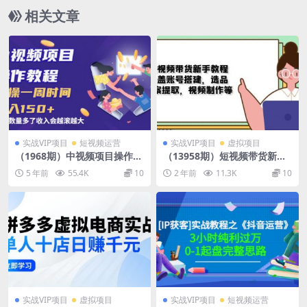
相关文章
实战VIP项目
短视频运营
实战VIP项目
虚拟项目
（1968期）中视频项目操作教
（13958期）短视频带货新手
程：实操一周时间收入150+后
教程：涵盖账号搭建，选品，
5 年前
55.4K
10
2 年前
11.3K
10
面数量起来了收入会越滚越大
文案提取，视频制作等
实战VIP项目
虚拟项目
实战VIP项目
短视频运营