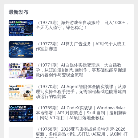
最新发布
（19773期）海外游戏全自动搬砖，日入1000+，
全天无人值守，绿色稳定！
（19772期）AI算力广告业务｜AI时代个人或工
作室新赛道
（19771期）AI自媒体实操变现课｜大白话教
学，从短剧漫剧到动画制作，零基础也能掌握爆
款内容创作与变现全流程
（19770期）AI Agent智能体全阶实战课；从原
理到实操全程手把手，无需编程基础也能搭建自
动运行的智能体
（19769期）AI CodeX实战课｜Windows/Mac
本地部署｜API 对接调通｜Skill 自制｜漫剧剪辑
｜网站 VR 项目｜AI项目落地全教程
（19768期）2026亚马逊实战通关特训营-2026
更新，多维选品+渐进式打法+AI应用，从0到1打