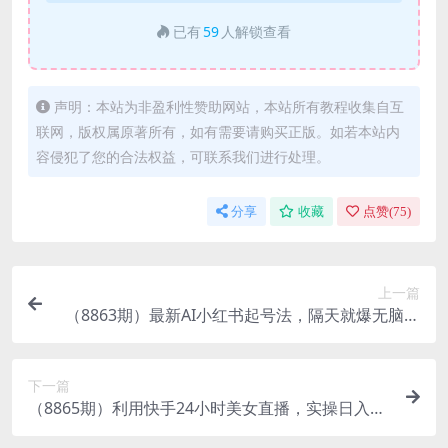
已有
59
人解锁查看
声明：本站为非盈利性赞助网站，本站所有教程收集自互
联网，版权属原著所有，如有需要请购买正版。如若本站内
容侵犯了您的合法权益，可联系我们进行处理。
分享
收藏
点赞(
75
)
上一篇
（8863期）最新AI小红书起号法，隔天就爆无脑操
作，一张图片日入200-500
下一篇
（8865期）利用快手24小时美女直播，实操日入45
00+，时时被动收入，内部姿势操作