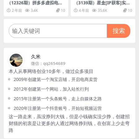
（12326期）拼多多虚拟电商
（3139期）星盒[IP获客]实战
实战：单人10店日赚千元，深
教程之《抖音运营》3小时纯
2 年前
3.4K
10
4 年前
35.6K
10
耕老项目，稳定盈利不求风口
利过万0-1起盘完整思路 价值4
98
搜索
久米
微信：qq2654689
本人从事网络创业10多年，做过众多项目
2009年创建第一个淘宝店铺，开启电商卖货
2012年创建第一个网站，加入站长行列
2015年注册第一个头条账号，走上自媒体之路
2020年注册第一个抖音账号，开始短视频运营
这一路走来，虽没挣到大钱，但是小钱确实没少挣，创建招
财猫的初衷是让更多的人通过网络挣到钱，在创富上少走弯
路