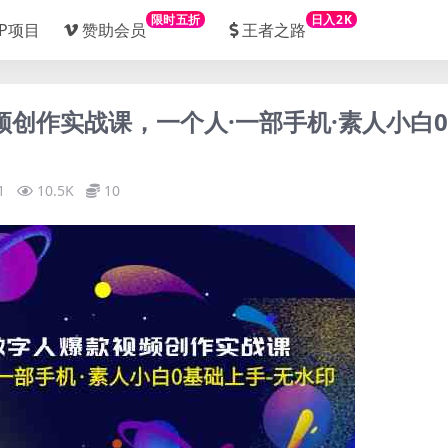
限时五折
日入2K
IP项目
赞助会员
王者之路
视频创作实战课，一个人·一部手机·素人小白
1
10.5K
10