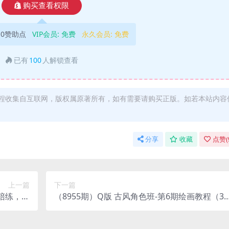
购买查看权限
10赞助点
VIP会员:
免费
永久会员:
免费
已有
100
人解锁查看
程收集自互联网，版权属原著所有，如有需要请购买正版。如若本站内容
分享
收藏
点赞(
上一篇
下一篇
级陪练，镜
（8955期）Q版 古风角色班-第6期绘画教程（39
无水印）
节课）