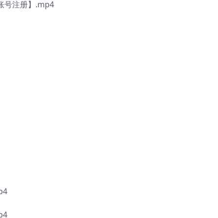
账号注册】.mp4
p4
p4