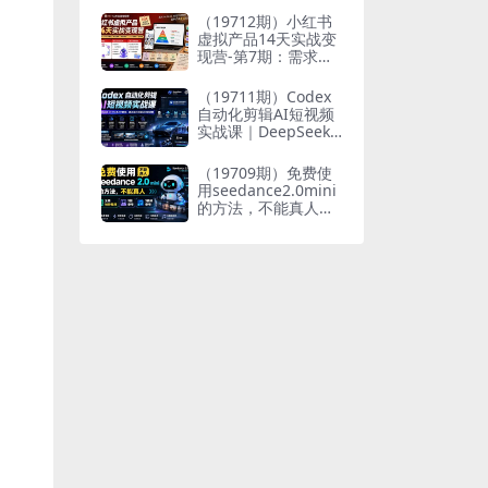
万
（19712期）小红书
虚拟产品14天实战变
现营-第7期：需求挖
掘×AI+Skill原创×产
品矩阵×内容笔记×一
（19711期）Codex
人公司进阶×全链路
自动化剪辑AI短视频
实战课｜DeepSeek
V4 Pro多API联动，
图文成片封装Skill全
（19709期）免费使
流程
用seedance2.0mini
的方法，不能真人，
可以无限10秒视频，
9图+3音频参考