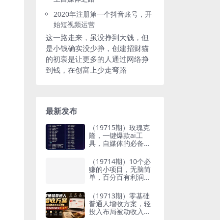
2020年注册第一个抖音账号，开
始短视频运营
这一路走来，虽没挣到大钱，但
是小钱确实没少挣，创建招财猫
的初衷是让更多的人通过网络挣
到钱，在创富上少走弯路
最新发布
（19715期）玫瑰克
隆，一键爆款ai工
具，自媒体的必备神
器，50多个功能，详
细的教程
（19714期）10个必
赚的小项目，无脑简
单，百分百有利润，
副业的首选，日入30
0+
（19713期）零基础
普通人增收方案，轻
投入布局被动收入，
多多虚拟月收益 1-3