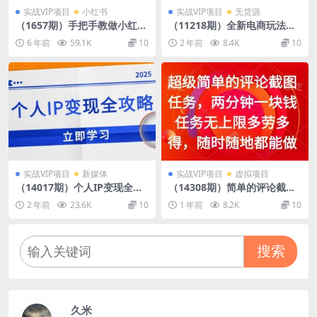
实战VIP项目
小红书
实战VIP项目
无货源
（1657期）手把手教做小红书
（11218期）全新电商玩法，
帐号，一篇笔记涨粉10000，
无货源模式，人人均可做电
6 年前
59.1K
10
2 年前
8.4K
10
月入十万的博主秘笈
商！日入1000+
实战VIP项目
新媒体
实战VIP项目
虚拟项目
（14017期）个人IP变现全攻
（14308期）简单的评论截图
略：私域运营,微信技巧,公众
任务，两分钟一块钱 任务无上
2 年前
23.6K
10
1 年前
8.2K
10
号运营一网打尽,助力品牌推广
限多劳多得，随时随地都能做
搜索
久米