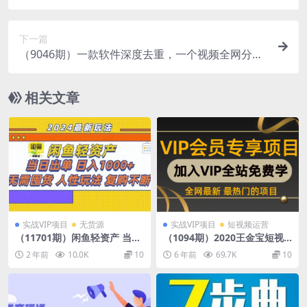
入，可矩阵 月入5W+隔壁卖2888热门项目
下一篇
（9046期）一款软件深度去重，一个视频全网分
发，搬运轻松月入过万
相关文章
实战VIP项目
无货源
实战VIP项目
短视频运营
（11701期）闲鱼轻资产 当日
（1094期）2020王金宝短视
出单 日入1000+ 无需囤货人性
频高级课程，抖音快手西瓜无
2 年前
10.0K
10
6 年前
69.7K
10
玩法复购不断
人直播带货技术教程