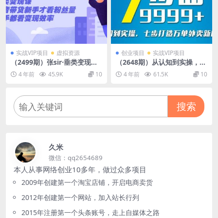
实战VIP项目
虚拟资源
创业项目
实战VIP项目
（2499期）张sir·垂类变现
（2648期）从认知到实操，七
课，抖音带货新手才看粉丝
部曲打造9999+单外卖新店爆
4 年前
45.9K
10
4 年前
61.5K
10
量，高手都看变现效率
单
搜索
久米
微信：qq2654689
本人从事网络创业10多年，做过众多项目
2009年创建第一个淘宝店铺，开启电商卖货
2012年创建第一个网站，加入站长行列
2015年注册第一个头条账号，走上自媒体之路