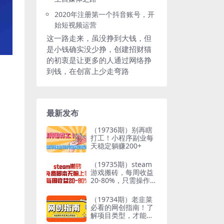
2020年注册第一个抖音账号，开
始短视频运营
这一路走来，虽没挣到大钱，但
是小钱确实没少挣，创建招财猫
的初衷是让更多的人通过网络挣
到钱，在创富上少走弯路
最新发布
（19736期）别再瞎
打工！小程序副业每
天稳定躺赚200+
（19735期）steam
游戏搬砖，每周收益
20-80%，只需操作1-
2个小时，月入稳稳
过万，零风险长期做
（19734期）老韭菜
必看的网创指南！了
解项目类型，才能找
到好的项目，才能拿