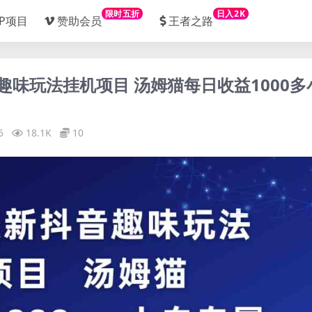
限时五折
日入2K
IP项目
赞助会员
王者之路
音趣味玩法挂机项目 汤姆猫每日收益1000多
5
18.1K
10