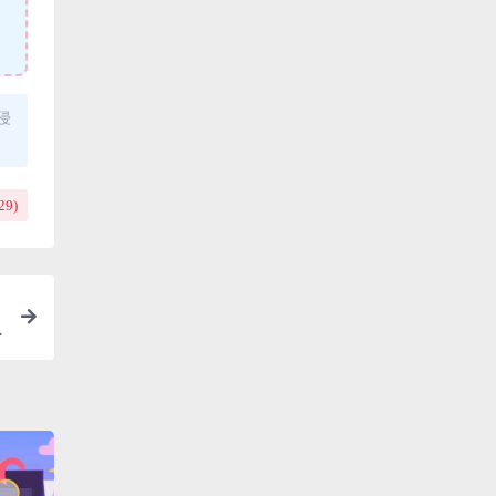
侵
29
)