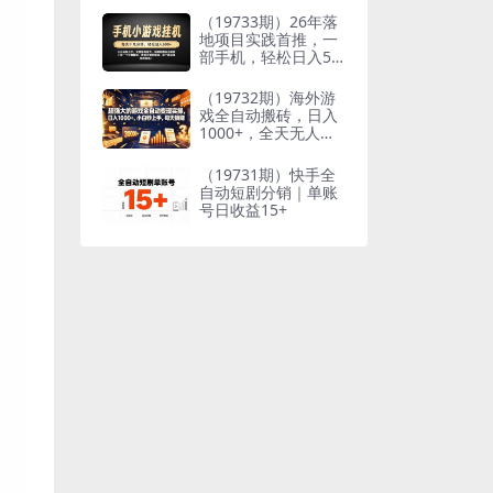
到想要的结果
（19733期）26年落
地项目实践首推，一
部手机，轻松日入50
0+，长期稳定
（19732期）海外游
戏全自动搬砖，日入
1000+，全天无人值
守，绿色稳定！
（19731期）快手全
自动短剧分销｜单账
号日收益15+