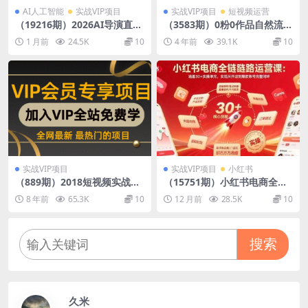
AI人工智能
实战VIP项目
实战VIP项目
短视频运营
（19216期）2026AI导演直播
（3583期）0粉0作品自然流正
训练营第4期，实景直播教学A
价起号及稳号全教程：3暴力
1 月前
24.5K
10
4 年前
39.1K
10
I分镜视听语言，广告短剧MV
快速起号 单日GMV破万
实战，解决人物画面崩坏痛点
实战VIP项目
实战VIP项目
小红书
（889期）2018短视频实战
（15751期）小红书电商全链
班：半原创视频玩法单号月入
路运营课：涵盖30+实操单
8 年前
65.3K
10
12 月前
28.5K
10
2W+（价值3000元-9节课）
元，实现从开店到爆款账号完
整闭环
搜索
久米