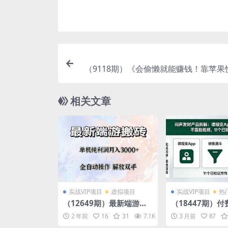
（9118期）《会偷懒就能赚钱！靠苹果
自动记账轻松上手，一个月变现23
相关文章
实战VIP项目
虚拟项目
实战VIP项目
热
（12649期）最新端游搬
（18447期）
砖项目，收益稳定单机纯
闷声发财产品拆
2 年前
16
31
7.1K
10
3 月前
87
利润月入3000+，多开多
变App、销售漏