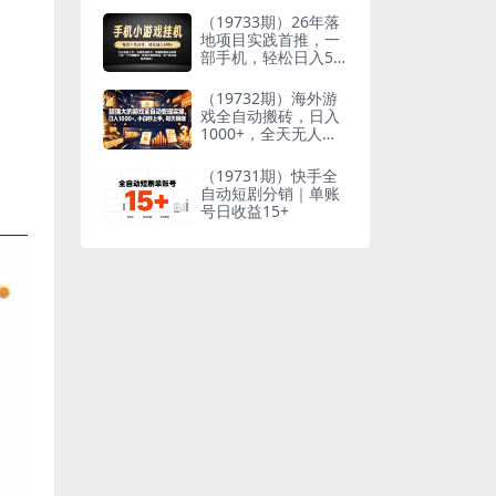
到想要的结果
（19733期）26年落
地项目实践首推，一
部手机，轻松日入50
0+，长期稳定
（19732期）海外游
戏全自动搬砖，日入
1000+，全天无人值
守，绿色稳定！
（19731期）快手全
自动短剧分销｜单账
号日收益15+