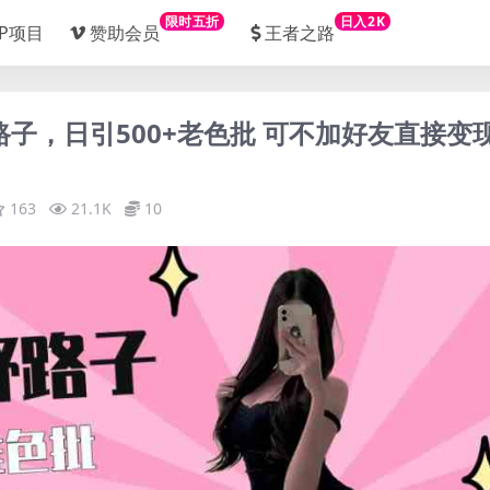
限时五折
日入2K
IP项目
赞助会员
王者之路
路子，日引500+老色批 可不加好友直接变
163
21.1K
10