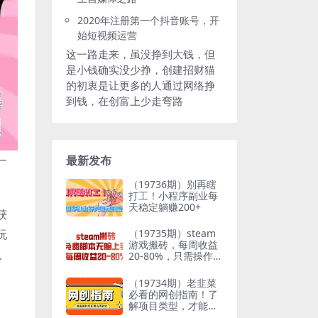
2020年注册第一个抖音账号，开
始短视频运营
这一路走来，虽没挣到大钱，但
是小钱确实没少挣，创建招财猫
的初衷是让更多的人通过网络挣
到钱，在创富上少走弯路
一
最新发布
（19736期）别再瞎
打工！小程序副业每
天稳定躺赚200+
获
玩
（19735期）steam
游戏搬砖，每周收益
入
20-80%，只需操作1-
2个小时，月入稳稳
过万，零风险长期做
（19734期）老韭菜
必看的网创指南！了
解项目类型，才能找
到好的项目，才能拿