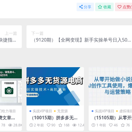
分享
收藏
点赞(
上一篇
下一篇
快捷指令
（9120期）【全网变现】新手实操单号日入500
000！》
+，渠道收益稳定，批量放大
门给力项目
实战VIP项目
无货源
实战VIP项目
虚拟项
付费文章：
（10015期）拼多多无货
（15105期）从零
解：课程
源电商，原创实操技术+高
小说推文，AI创作
78
28.8K
10
2 年前
90
168
12.4K
10
1 年前
46
76
斗、不露
阶更新（16节视频教程）
用，爆单秘诀与运营