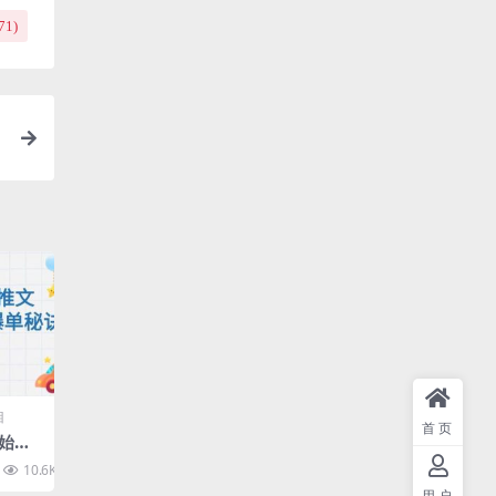
71
)
目
首页
开始做
工具使
10.6K
10
策略
用户