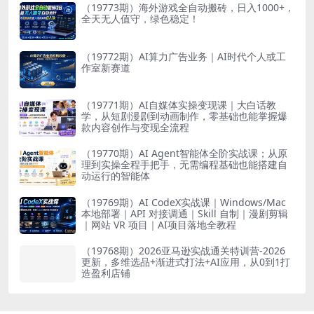
（19773期）海外游戏全自动搬砖，日入1000+，
全天无人值守，绿色稳定！
（19772期）AI算力广告业务｜AI时代个人或工
作室新赛道
（19771期）AI自媒体实操变现课｜大白话教
学，从短剧漫剧到动画制作，零基础也能掌握爆
款内容创作与变现全流程
（19770期）AI Agent智能体全阶实战课；从原
理到实操全程手把手，无需编程基础也能搭建自
动运行的智能体
（19769期）AI CodeX实战课｜Windows/Mac
本地部署｜API 对接调通｜Skill 自制｜漫剧剪辑
｜网站 VR 项目｜AI项目落地全教程
（19768期）2026亚马逊实战通关特训营-2026
更新，多维选品+渐进式打法+AI应用，从0到1打
造盈利店铺