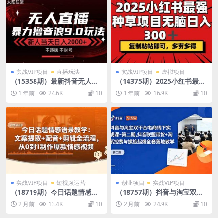
实战VIP项目
直播玩法
实战VIP项目
虚拟项目
（15358期）最新抖音无人直
（14375期）2025小红书最强
播撸音浪独家9.0玩法，防封智
种草项目，无脑日入300+，复
1 年前
24.6K
10
1 年前
16.9K
10
能黑科技，新手当天日入2000
制粘帖即可，多劳多得
+
实战VIP项目
短视频运营
创业项目
实战VIP项目
（18719期）今日话题情感语
（18757期）抖音与淘宝双平
录教学：文案提取+配音+剪辑
台电商线下实战课-第二期，抖
2 月前
13.4K
10
2 月前
24.9K
10
全流程，从0到1制作爆款情感
音联盟带货+淘系控费与螺旋
视频
起爆全套落地教学