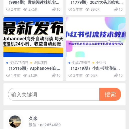
（9994期）微信阅读挂机实现
（1779期）2021大头老哈实
躺着单窗口20+单机150+小白
战抖音同城相亲交友教学，抓
2 年前
27.5K
10
5 年前
39.0K
10
可以轻松上手
住抖音同城流量红利，月入10
W+
实战VIP项目
虚拟项目
实战VIP项目
小红书
（15116期）AIphanovel自
（12719期）小红书引流技术
动阅读：24小时躺赚美金攻
教程：无需手机自热玩法与苹
1 年前
21.2K
10
2 年前
6.8K
10
略，不需要人工干预，单电脑
果手机快速操作技巧
每天…
搜索
久米
微信：qq2654689