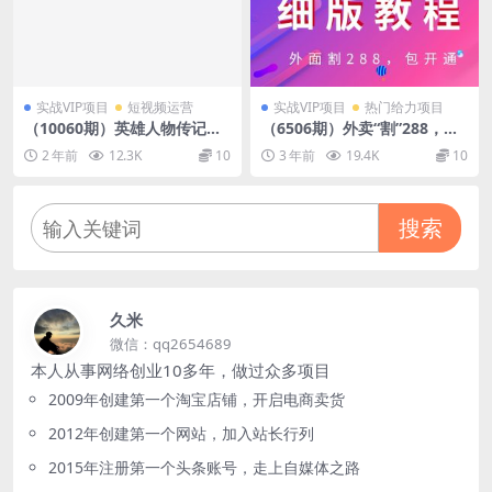
实战VIP项目
短视频运营
实战VIP项目
热门给力项目
（10060期）英雄人物传记解
（6506期）外卖“割”288，借
说，每天轻松两三百，各个平
呗强开详细完整版教程！
2 年前
12.3K
10
3 年前
19.4K
10
台流量通吃，轻松破百万播放
搜索
久米
微信：qq2654689
本人从事网络创业10多年，做过众多项目
2009年创建第一个淘宝店铺，开启电商卖货
2012年创建第一个网站，加入站长行列
2015年注册第一个头条账号，走上自媒体之路