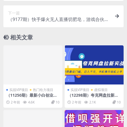
下一篇
（9177期）快手爆火无人直播切肥皂，游戏合伙人
小铃铛双重机制，轻松躺赚5000+
相关文章
实战VIP项目
热门给力项目
实战VIP项目
虚拟项目
（11250期）最新小白创业翻
（12298期）夸克网盘拉新实
身项目，每天1个小时就能月
战营：全网最低门槛，日入千
2 年前
4.6K
10
2 年前
2.1K
10
入1万+，0门槛，一部手机就
元，手机操作轻松上手
能…