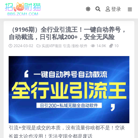
登录
（9196期）全行业引流王！一键自动养号，
自动截流，日引私域200+，安全无风险
2024-03-02
实战VIP项目
引流-涨粉-软件
14.9K
10
引流+变现是成交的本质，没有流量你啥都不是！空谈
长篇大论也没用！无法变现全都是废话