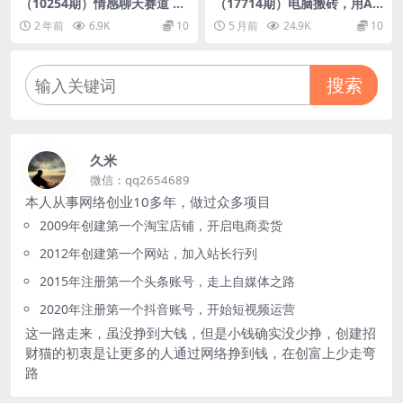
（10254期）情感聊天赛道 用
（17714期）电脑搬砖，用AI
al制作一分钟一条视频 无脑玩
来做PPT，每月稳赚1W+，提
2 年前
6.9K
10
5 月前
24.9K
10
法日入500＋
供免费接单渠道！你只管执行
就行
搜索
久米
微信：qq2654689
本人从事网络创业10多年，做过众多项目
2009年创建第一个淘宝店铺，开启电商卖货
2012年创建第一个网站，加入站长行列
2015年注册第一个头条账号，走上自媒体之路
2020年注册第一个抖音账号，开始短视频运营
这一路走来，虽没挣到大钱，但是小钱确实没少挣，创建招
财猫的初衷是让更多的人通过网络挣到钱，在创富上少走弯
路