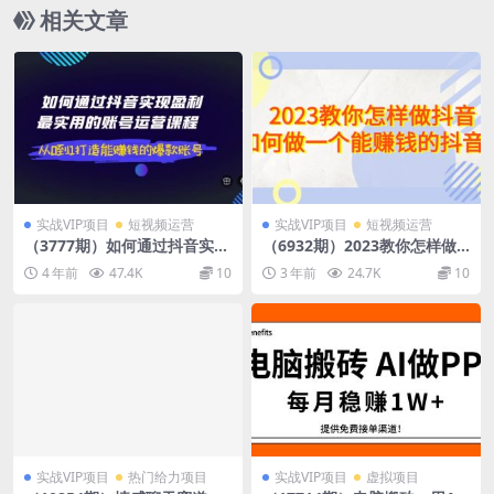
相关文章
实战VIP项目
短视频运营
实战VIP项目
短视频运营
（3777期）如何通过抖音实现
（6932期）2023教你怎样做
盈利，最实用的账号运营课程
抖音，如何做一个能赚钱的抖
4 年前
47.4K
10
3 年前
24.7K
10
从0到1打造能赚钱的爆款账号
音号（22节课）
实战VIP项目
热门给力项目
实战VIP项目
虚拟项目