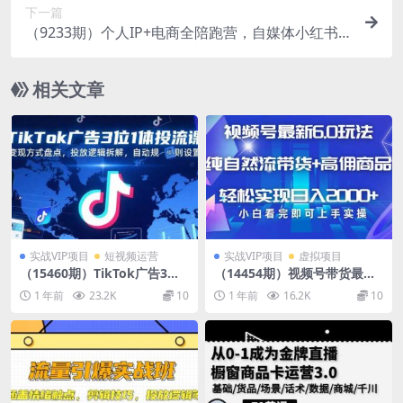
下一篇
（9233期）个人IP+电商全陪跑营，自媒体小红书
电商培训
相关文章
实战VIP项目
短视频运营
实战VIP项目
虚拟项目
（15460期）TikTok广告3位1
（14454期）视频号带货最新
体投流课，变现方式盘点，投
6.0玩法，作品制作简单，当天
1 年前
23.2K
10
1 年前
16.2K
10
放逻辑拆解，自动规则设置
起号，复制粘贴，轻松矩阵…