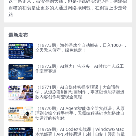
这一路走来，虽没挣到大钱，但是小钱确实没少挣，创建招
财猫的初衷是让更多的人通过网络挣到钱，在创富上少走弯
路
最新发布
（19773期）海外游戏全自动搬砖，日入1000+，
全天无人值守，绿色稳定！
（19772期）AI算力广告业务｜AI时代个人或工
作室新赛道
（19771期）AI自媒体实操变现课｜大白话教
学，从短剧漫剧到动画制作，零基础也能掌握爆
款内容创作与变现全流程
（19770期）AI Agent智能体全阶实战课；从原
理到实操全程手把手，无需编程基础也能搭建自
动运行的智能体
（19769期）AI CodeX实战课｜Windows/Mac
本地部署｜API 对接调通｜Skill 自制｜漫剧剪辑