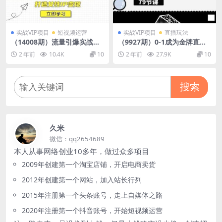
实战VIP项目
短视频运营
实战VIP项目
直播玩法
（14008期）流量引爆实战
（9927期）0-1成为金牌直播-
班，涵盖情绪触点，剪辑技
橱窗商品卡运营3.0，基础/货
2 年前
10.4K
10
2 年前
27.9K
10
巧，投放逻辑等，打造女性IP
品/场景/话术/数据/商城/千川
变现
搜索
久米
微信：qq2654689
本人从事网络创业10多年，做过众多项目
2009年创建第一个淘宝店铺，开启电商卖货
2012年创建第一个网站，加入站长行列
2015年注册第一个头条账号，走上自媒体之路
2020年注册第一个抖音账号，开始短视频运营