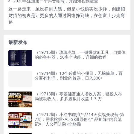
2020年注册第一个抖音账号，开始短视频运营
这一路走来，虽没挣到大钱，但是小钱确实没少挣，创建招
财猫的初衷是让更多的人通过网络挣到钱，在创富上少走弯
路
最新发布
（19715期）玫瑰克隆，一键爆款ai工具，自媒体
的必备神器，50多个功能，详细的教程
（19714期）10个必赚的小项目，无脑简单，百
分百有利润，副业的首选，日入300+
（19713期）零基础普通人增收方案，轻投入布
局被动收入，多多虚拟月收益 1-3 万
（19712期）小红书虚拟产品14天实战变现营-第
7期：需求挖掘×AI+Skill原创×产品矩阵×内容笔
记×一人公司进阶×全链路