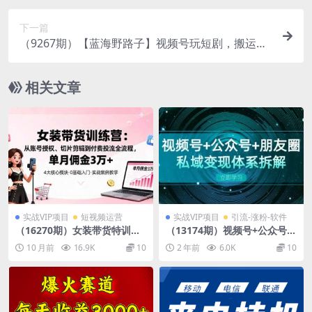
下一篇
（9267期）【蓝海野路子】视频号玩短剧，搬运
+连爆打法，一个视频爆几万收益！
相关文章
实战VIP项目
短视频运营
实战VIP项目
引流-涨粉-软件
（16270期）女装带货特训
（13174期）视频号+公众号
营：从账号授权、切片剪辑到
+朋友圈私域变现体系拆解，
10 月前
16.9K
10
2 年前
6.0K
10
付费投流全流程，单月佣金3
全体平台流量枯竭下的应对策
万+
略