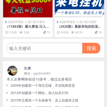
实战VIP项目
热门给力项目
实战VIP项目
热门给力项目
（11883期）爆火赛道.日入30
（2928期）最新来电挂机项
00+，暑假就是风口期，闷声
目，一个电话0.05，单日收益
2 年前
2.6K
10
4 年前
66.7K
10
发财
无上限
搜索
久米
微信：qq2654689
本人从事网络创业10多年，做过众多项目
2009年创建第一个淘宝店铺，开启电商卖货
2012年创建第一个网站，加入站长行列
2015年注册第一个头条账号，走上自媒体之路