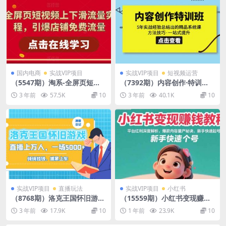
国内电商
实战VIP项目
实战VIP项目
短视频运营
（5547期）淘系-全屏页短视
（7392期）内容创作·特训
频上下滑流量实操课程，引爆
班：5年实战经验总结出的精
3 年前
57.5K
10
3 年前
40.1K
10
店铺免费流量（87节视频课）
品系统课 方法技巧·一站式提
升
实战VIP项目
直播玩法
实战VIP项目
小红书
（8768期）洛克王国怀旧游戏
（15559期）小红书变现赚钱
无人直播，年轻受众超多，一
教程：平台红利深度解析，爆
3 年前
17.9K
10
1 年前
23.9K
10
场直播上万人，日入5000+
款内容量产秘诀，新手快速起
号