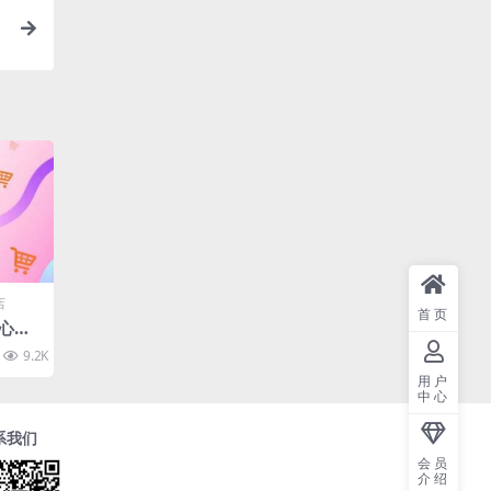
0
店
首页
随心推
投放
9.2K
10
化流
用户
中心
系我们
会员
介绍