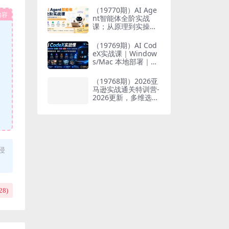
也能掌握爆款内容创
（19770期）AI Age
内容
作与变现全流程
nt智能体全阶实战
课；从原理到实操全
程手把手，无需编程
基础也能搭建自动运
（19769期）AI Cod
行的智能体
eX实战课｜Window
s/Mac 本地部署｜AP
I 对接调通｜Skill 自
制｜漫剧剪辑｜网站
（19768期）2026亚
VR 项目｜AI项目落地
马逊实战通关特训营-
全教程
2026更新，多维选品
+渐进式打法+AI应
用，从0到1打造盈利
店铺
侵
28
)