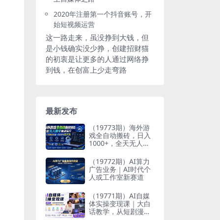
2020年注册第一个抖音账号，开
始短视频运营
这一路走来，虽没挣到大钱，但
是小钱确实没少挣，创建招财猫
的初衷是让更多的人通过网络挣
到钱，在创富上少走弯路
最新发布
（19773期）海外游
戏全自动搬砖，日入
1000+，全天无人值
守，绿色稳定！
（19772期）AI算力
广告业务｜AI时代个
人或工作室新赛道
（19771期）AI自媒
体实操变现课｜大白
话教学，从短剧漫剧
到动画制作，零基础