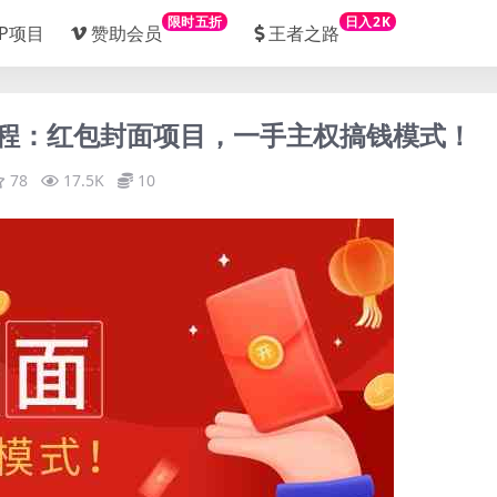
限时五折
日入2K
IP项目
赞助会员
王者之路
费教程：红包封面项目，一手主权搞钱模式！
78
17.5K
10