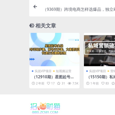
（9369期）跨境电商怎样选爆品，独立
战（20节高清无
相关文章
实战VIP项目
短视频运营
实战VIP项目
营
（12910期）星图起号实
（15150期）
战：起号详细步骤、账号
冰指南，完美第
2 年前
17
31
7.5K
10
1 年前
83
五件套、文案提取等，快
造，首次沟通核
速打造爆款视频
析