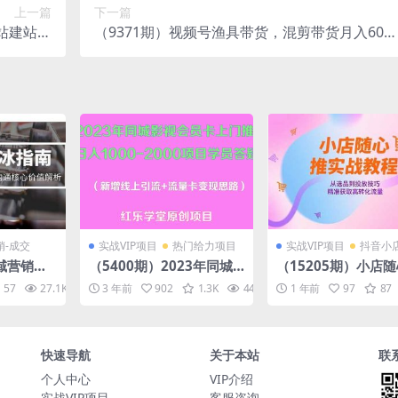
上一篇
下一篇
站建站实
（9371期）视频号渔具带货，混剪带货月入600
水印课）
+，起号剪辑选品带货
销-成交
实战VIP项目
热门给力项目
实战VIP项目
抖音小
私域营销破
（5400期）2023年同城
（15205期）小店
一印象塑
影视会员卡上门推销日入1
实战教程，从选品到
57
27.1K
10
3 年前
902
1.3K
44.6K
1 年前
10
97
87
心价值解
000-2000项目变现新玩法
技巧，精准获取高转
及学员答疑
量
快速导航
关于本站
联
个人中心
VIP介绍
实战VIP项目
客服咨询