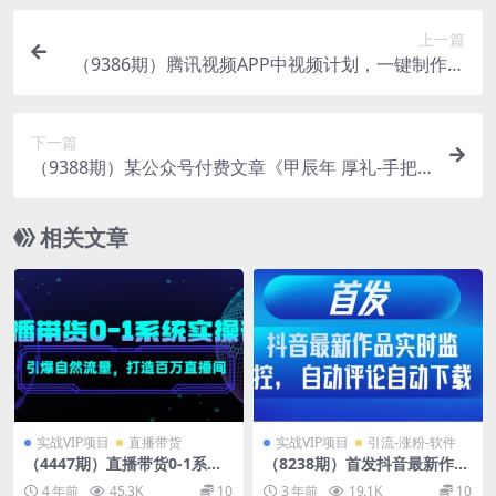
上一篇
（9386期）腾讯视频APP中视频计划，一键制作，
刷爆流量分成收益，月入40000+附软件
下一篇
（9388期）某公众号付费文章《甲辰年 厚礼-手把
手教你布置 今年的家居风水》
相关文章
实战VIP项目
直播带货
实战VIP项目
引流-涨粉-软件
（4447期）直播带货0-1系统
（8238期）首发抖音最新作品
实操课，引爆自然流量，打造
实时监控，自动评论自动下载
4 年前
45.3K
10
3 年前
19.1K
10