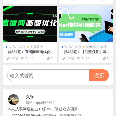
百万直播间！
实战VIP项目
直播带货
实战VIP项目
引流-涨粉-软件
（4681期）直播间画面优化教
（5438期）【引流必备】国外
程，教您如何搭建专业的直播
Twitter推特平台引流脚本，
4 年前
46.8K
10
3 年前
46.4K
10
间-价值399元
解放双手自动引流【脚本+教
程】
搜索
久米
微信：qq2654689
本人从事网络创业10多年，做过众多项目
2009年创建第一个淘宝店铺，开启电商卖货