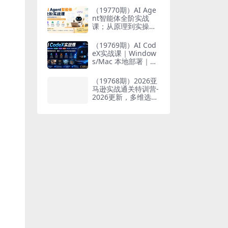
也能掌握爆款内容创
（19770期）AI Age
作与变现全流程
nt智能体全阶实战
课；从原理到实操全
程手把手，无需编程
基础也能搭建自动运
（19769期）AI Cod
行的智能体
eX实战课｜Window
s/Mac 本地部署｜AP
I 对接调通｜Skill 自
制｜漫剧剪辑｜网站
（19768期）2026亚
VR 项目｜AI项目落地
马逊实战通关特训营-
全教程
2026更新，多维选品
+渐进式打法+AI应
用，从0到1打造盈利
店铺