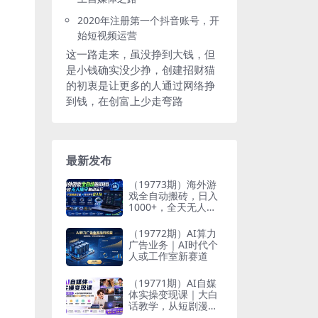
2020年注册第一个抖音账号，开
始短视频运营
这一路走来，虽没挣到大钱，但
是小钱确实没少挣，创建招财猫
的初衷是让更多的人通过网络挣
到钱，在创富上少走弯路
最新发布
（19773期）海外游
戏全自动搬砖，日入
1000+，全天无人值
守，绿色稳定！
（19772期）AI算力
广告业务｜AI时代个
人或工作室新赛道
（19771期）AI自媒
体实操变现课｜大白
话教学，从短剧漫剧
到动画制作，零基础