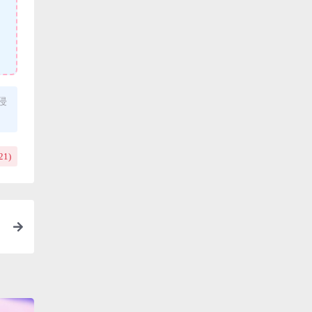
侵
21
)