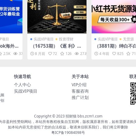
IP项目
实战VIP项目
投资理财
实战VIP项目
无货源
Tok海外短
（16753期）《逐 利》商
（3881期）绅白不
，全球短
业实战课，底层逻辑、杠
书无货源第3版，0
2.5K
37.9K
8 月前
10
72
126
27.8K
10
4 年前
825
71
年最吸金的
杆策略、18锦囊，跨周期
店，无脑图文精细化
财富心法（更新）
法，每天收益300+
快速导航
关于本站
联
个人中心
VIP介绍
实战VIP项目
客服咨询
视频
推广计划
费创
Copyright © 2023 招财猫 bbs.zcm1.com
为非盈利性赞助网站，本站所有教程收集自互联网，版权属原著所有，如有需要请购
如本站内容无意侵犯了您的合法权益，敬请来信联系我们，我们将立即删除
粤ICP备19084098号