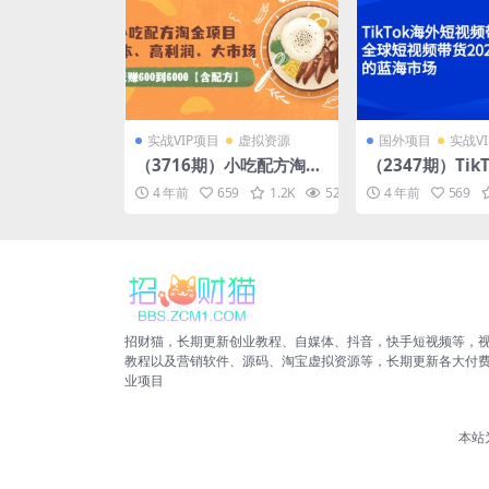
实战VIP项目
虚拟资源
国外项目
实战V
（3716期）小吃配方淘金
（2347期）Tik
项目：0成本、高利润、大
视频带货训练营
4 年前
659
1.2K
52.0K
4 年前
10
569
市场，一天赚600到6000
视频带货2022
【含配方】
蓝海市场
招财猫，长期更新创业教程、自媒体、抖音，快手短视频等，
教程以及营销软件、源码、淘宝虚拟资源等，长期更新各大付
业项目
本站