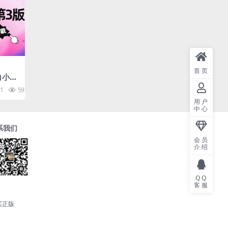
首页
白小红
投入起
1
59.5K
10
玩
用户
中心
系我们
会员
介绍
QQ
客服
买正版