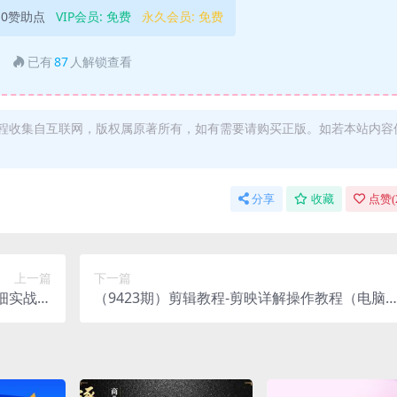
10赞助点
VIP会员:
免费
永久会员:
免费
已有
87
人解锁查看
程收集自互联网，版权属原著所有，如有需要请购买正版。如若本站内容
分享
收藏
点赞(
上一篇
下一篇
详细实战教
（9423期）剪辑教程-剪映详解操作教程（电脑
程！
版）30节课！