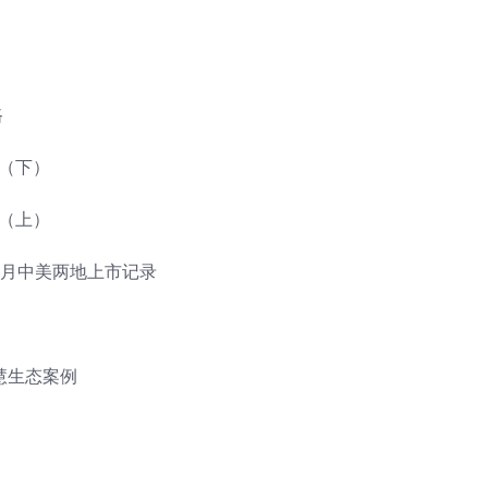
路
诀（下）
诀（上）
6个月中美两地上市记录
慧生态案例