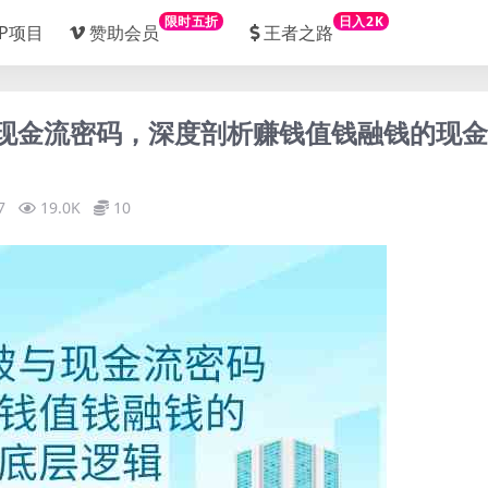
限时五折
日入2K
IP项目
赞助会员
王者之路
破与现金流密码，深度剖析赚钱值钱融钱的现
7
19.0K
10