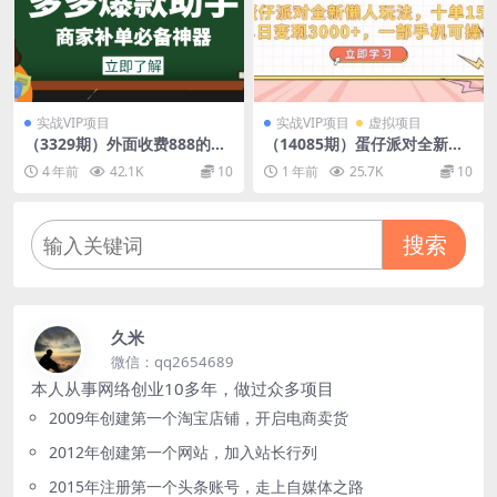
实战VIP项目
实战VIP项目
虚拟项目
（3329期）外面收费888的多
（14085期）蛋仔派对全新懒
多爆款助手，商家补单，改10
人玩法，十单150，单日变现3
4 年前
42.1K
10
1 年前
25.7K
10
w+销量，上评轮必备脚本
000+，一部手机可操作
搜索
久米
微信：qq2654689
本人从事网络创业10多年，做过众多项目
2009年创建第一个淘宝店铺，开启电商卖货
2012年创建第一个网站，加入站长行列
2015年注册第一个头条账号，走上自媒体之路