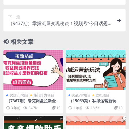
1000+,仅需一部手机，新手小白直接上手
下一篇
（9437期）掌握流量变现秘诀！视频号“今日话题”
赛道，一体化实操玩法，助你日入300+
相关文章
实战VIP项目
热门给力项目
实战VIP项目
虚拟项目
（7367期）夸克网盘拉新全自
（15069期）私域运营新玩
动，收益模式操作方法，全自
法，短视频矩阵打法，垂直领
3 年前
34.7K
10
1 年前
18.5K
10
动收益才是我们的归宿
域实战解决方案（更新6月）