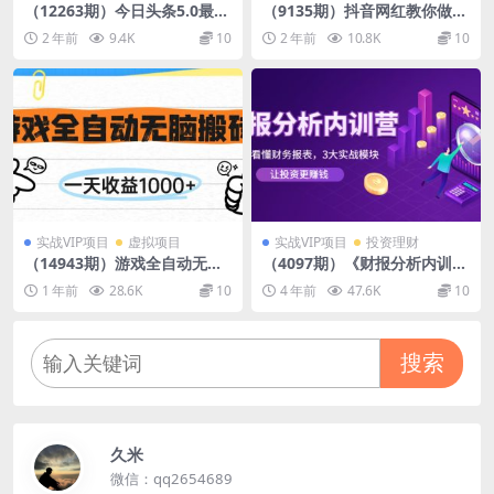
（12263期）今日头条5.0最新
（9135期）抖音网红教你做短
暴利玩法，轻松日入3000+
视频带货+小红书开店赚钱，
2 年前
9.4K
10
2 年前
10.8K
10
单月盈利40W（32节课）
实战VIP项目
虚拟项目
实战VIP项目
投资理财
（14943期）游戏全自动无脑
（4097期）《财报分析内训
搬砖，一天收益1000+，不需
营》0基础看懂财务报表，3大
1 年前
28.6K
10
4 年前
47.6K
10
要玩游戏
应用实战模块，让投资更赚钱
搜索
久米
微信：qq2654689