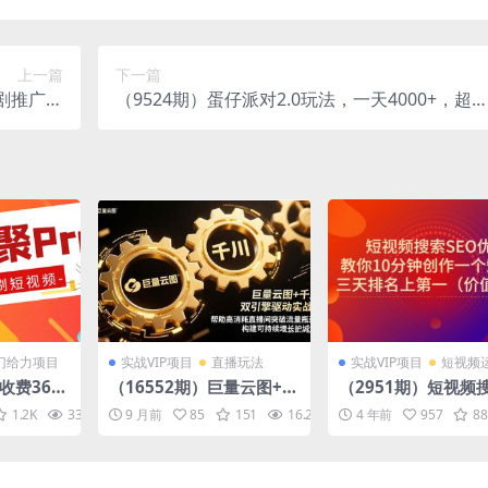
上一篇
下一篇
剧推广，
（9524期）蛋仔派对2.0玩法，一天4000+，超
入1w+
冷门玩法，一部手机稳定操作
门给力项目
实战VIP项目
直播玩法
实战VIP项目
短视频
收费360
（16552期）巨量云图+千
（2951期）短视频搜
ro自动
川双引擎驱动实战：帮助
O优化，教你10分
1.2K
33.4K
9 月前
10
85
151
16.2K
10
4 年前
957
88
支持多个平
高消耗直播间突破流量瓶
一个短视频，三天排
颈，构建可…
第一（价值990）