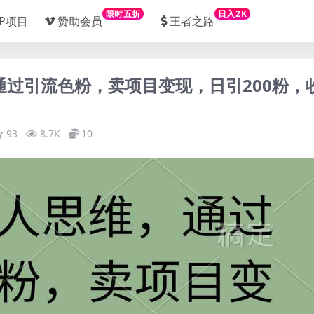
限时五折
日入2K
IP项目
赞助会员
王者之路
通过引流色粉，卖项目变现，日引200粉，
93
8.7K
10