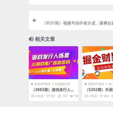
（9531期）视频号创作者分成，爆爽短
一键搬运，傻瓜式操作，月
相关文章
实战VIP项目
短视频运营
实战VIP项目
热
（3883期）游戏发行人训
（5202期）外面
练营：小游戏推广核心密
的最新掘金财聚P
4 年前
557
767
58.5K
10
3 年前
924
码，月入1W+理论篇+实
刷短视频脚本 
操篇！
台 自动挂机运行