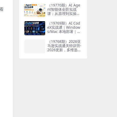
也能掌握爆款内容创
（19770期）AI Age
作与变现全流程
看
nt智能体全阶实战
课；从原理到实操全
程手把手，无需编程
基础也能搭建自动运
（19769期）AI Cod
行的智能体
eX实战课｜Window
s/Mac 本地部署｜AP
I 对接调通｜Skill 自
制｜漫剧剪辑｜网站
（19768期）2026亚
VR 项目｜AI项目落地
马逊实战通关特训营-
全教程
2026更新，多维选品
+渐进式打法+AI应
用，从0到1打造盈利
店铺