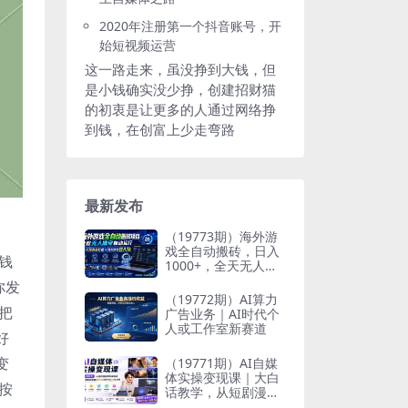
2020年注册第一个抖音账号，开
始短视频运营
这一路走来，虽没挣到大钱，但
是小钱确实没少挣，创建招财猫
的初衷是让更多的人通过网络挣
到钱，在创富上少走弯路
最新发布
（19773期）海外游
戏全自动搬砖，日入
钱
1000+，全天无人值
守，绿色稳定！
你发
（19772期）AI算力
把
广告业务｜AI时代个
人或工作室新赛道
好
变
（19771期）AI自媒
体实操变现课｜大白
按
话教学，从短剧漫剧
到动画制作，零基础