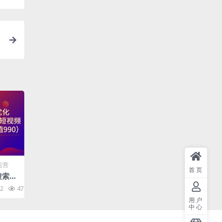
级
运营
首页
索SE
钟创作
2
47.6K
10
名上
用户
中心