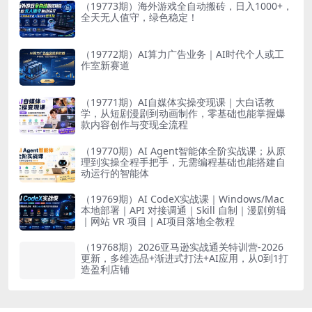
（19773期）海外游戏全自动搬砖，日入1000+，
全天无人值守，绿色稳定！
（19772期）AI算力广告业务｜AI时代个人或工
作室新赛道
（19771期）AI自媒体实操变现课｜大白话教
学，从短剧漫剧到动画制作，零基础也能掌握爆
款内容创作与变现全流程
（19770期）AI Agent智能体全阶实战课；从原
理到实操全程手把手，无需编程基础也能搭建自
动运行的智能体
（19769期）AI CodeX实战课｜Windows/Mac
本地部署｜API 对接调通｜Skill 自制｜漫剧剪辑
｜网站 VR 项目｜AI项目落地全教程
（19768期）2026亚马逊实战通关特训营-2026
更新，多维选品+渐进式打法+AI应用，从0到1打
造盈利店铺