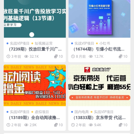
实战VIP项目
短视频运营
实战VIP项目
小红书
（7239期）投放巨量千川广告
（16744期）引爆小红书流量
投放学习实战系列基础逻辑
引擎，账号定位、视觉锤打
3 年前
32.1K
10
8 月前
12.7K
10
（13节课）
造、底层认知，撬动首页推荐
实战VIP项目
虚拟项目
国内电商
实战VIP项目
（13189期）全自动阅读撸
（13833期）京东带货 代运营
金，单窗口收益10-50+，可批
利润55分 告别年终焦虑 年底
2 年前
2.9K
10
2 年前
9.4K
10
量矩阵轻松日入1000+，新手
不打烊 持续现金流
小…