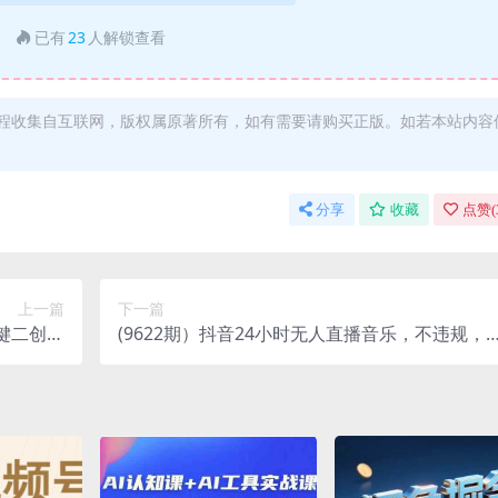
已有
23
人解锁查看
程收集自互联网，版权属原著所有，如有需要请购买正版。如若本站内容
分享
收藏
点赞(
上一篇
下一篇
一键二创去
(9622期）抖音24小时无人直播音乐，不违规，
+素材）
不封号纯撸音浪，小白实操当天日入1000+