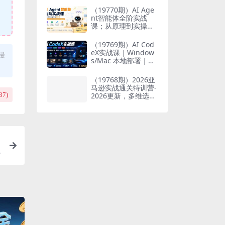
也能掌握爆款内容创
（19770期）AI Age
作与变现全流程
nt智能体全阶实战
课；从原理到实操全
程手把手，无需编程
基础也能搭建自动运
（19769期）AI Cod
行的智能体
eX实战课｜Window
侵
s/Mac 本地部署｜AP
I 对接调通｜Skill 自
制｜漫剧剪辑｜网站
（19768期）2026亚
VR 项目｜AI项目落地
马逊实战通关特训营-
全教程
2026更新，多维选品
37
)
+渐进式打法+AI应
用，从0到1打造盈利
店铺