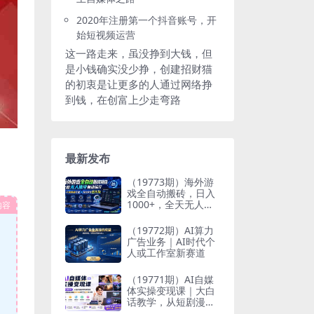
2020年注册第一个抖音账号，开
始短视频运营
这一路走来，虽没挣到大钱，但
是小钱确实没少挣，创建招财猫
的初衷是让更多的人通过网络挣
到钱，在创富上少走弯路
最新发布
（19773期）海外游
戏全自动搬砖，日入
1000+，全天无人值
内容
守，绿色稳定！
（19772期）AI算力
广告业务｜AI时代个
人或工作室新赛道
（19771期）AI自媒
体实操变现课｜大白
话教学，从短剧漫剧
到动画制作，零基础