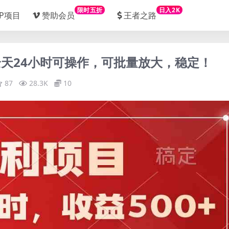
限时五折
日入2K
IP项目
赞助会员
王者之路
+，全天24小时可操作，可批量放大，稳定！
87
28.3K
10