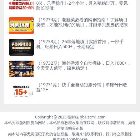
0%，只需操作1-2个小时，月入稳稳过万，零风
险长期做
（19734期）老韭菜必看的网创指南！了解项目
类型，才能找到好的项目，才能拿到想要的结果
（19733期）26年落地项目实践首推，一部手
机，轻松日入500+，长期稳定
（19732期）海外游戏全自动搬砖，日入1000+，
全天无人值守，绿色稳定！
（19731期）快手全自动短剧分销｜单账号日收
益15+
Copyright © 2023 招财猫 bbs.zcm1.com
本站为非盈利性赞助网站，本站所有教程收集自互联网，版权属原著所有，如有
需要请购买正版
如本站内容无意侵犯了您的合法权益，敬请来信联系我们，我们将立即删除
粤ICP备19084098号