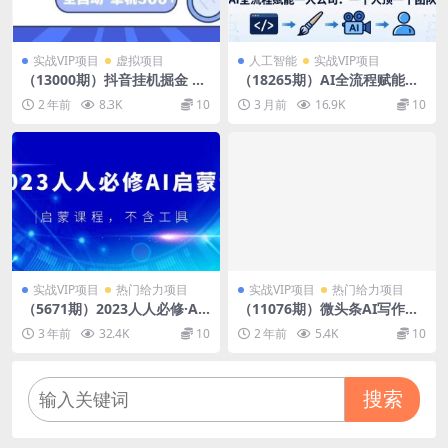
实战VIP项目
虚拟项目
人工智能
实战VIP项目
（13000期）抖音挂机掘金 日
（18265期）AI全流程赋能一
入500+ 全自动挂机项目 长久
人公司：提示词、绘画、视
2 年前
8.3K
10
3 月前
16.9K
10
稳定
频、数字人、编程，一个人顶
一个团队
实战VIP项目
热门给力项目
实战VIP项目
热门给力项目
（5671期）2023人人必修·AI
（11076期）微头条AI写作小
启蒙课，启蒙课程，不含工具
副业，AI一键二创高端玩法 普
3 年前
32.4K
10
2 年前
5.4K
10
通人也能月入40000+
搜索