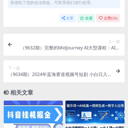
容侵犯了您的合法权益，可联系我们进行处理。
分享
收藏
点赞(
26
)
上一篇
（9632期）完整的Midjourney AI大型课程：AI绘
图从初学者到精通-36节课-中英字幕
下一篇
（9634期）2024年蓝海赛道视频号短剧 小白日入1
000+落地实操教程
相关文章