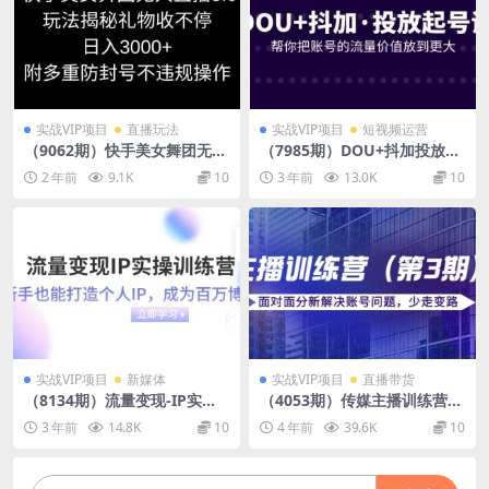
实战VIP项目
直播玩法
实战VIP项目
短视频运营
（9062期）快手美女舞团无人
（7985期）DOU+抖加投放起
直播5.0玩法揭秘，礼物收不
号课，帮你把账号的流量价值
2 年前
9.1K
10
3 年前
13.0K
10
停，日入3000+，内附多重
放到更大（21节课）
防…
实战VIP项目
新媒体
实战VIP项目
直播带货
（8134期）流量变现-IP实操
（4053期）传媒主播训练营
训练营：新手也能打造个人I
（第三期）面对面分新解决账
3 年前
14.8K
10
4 年前
39.6K
10
P，成为百万 博主（46节课）
号问题，少走变路（价值600
0）