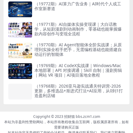
（19772期）AI算力广告业务｜AI时代个人或工
作室新赛道
（19771期）AI自媒体实操变现课｜大白话教
学，从短剧漫剧到动画制作，零基础也能掌握爆
款内容创作与变现全流程
（19770期）AI Agent智能体全阶实战课；从原
理到实操全程手把手，无需编程基础也能搭建自
动运行的智能体
（19769期）AI CodeX实战课｜Windows/Mac
本地部署｜API 对接调通｜Skill 自制｜漫剧剪辑
｜网站 VR 项目｜AI项目落地全教程
（19768期）2026亚马逊实战通关特训营-2026
更新，多维选品+渐进式打法+AI应用，从0到1打
造盈利店铺
Copyright © 2023 招财猫 bbs.zcm1.com
本站为非盈利性赞助网站，本站所有教程收集自互联网，版权属原著所有，如有
需要请购买正版
如本站内容无意侵犯了您的合法权益，敬请来信联系我们，我们将立即删除