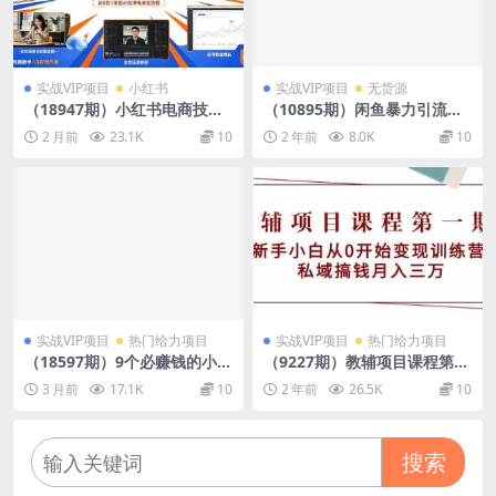
实战VIP项目
小红书
实战VIP项目
无货源
（18947期）小红书电商技能
（10895期）闲鱼暴力引流推
提升系统课：选品+笔记+AI二
广视频会员，能做到日入2W
2 月前
23.1K
10
2 年前
8.0K
10
创+实拍+剪辑+起号，全链路
+，操作简单
覆盖
实战VIP项目
热门给力项目
实战VIP项目
热门给力项目
（18597期）9个必赚钱的小项
（9227期）教辅项目课程第一
目，百分百赚米，无脑简单，
期：新手小白从0开始变现训
3 月前
17.1K
10
2 年前
26.5K
10
副业首选，日入388+
练营 私域搞钱月入三万
搜索